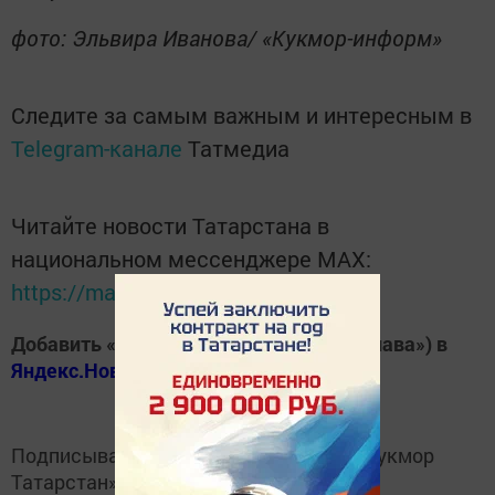
фото: Эльвира Иванова/ «Кукмор-информ»
Следите за самым важным и интересным в
Telegram-канале
Татмедиа
Читайте новости Татарстана в
национальном мессенджере MАХ:
https://max.ru/tatmedia
Добавить «Хезмэт даны» («Трудовая слава») в
Яндекс.Новости
Подписывайтесь на
Telegram-канал
«Кукмор
Татарстан»