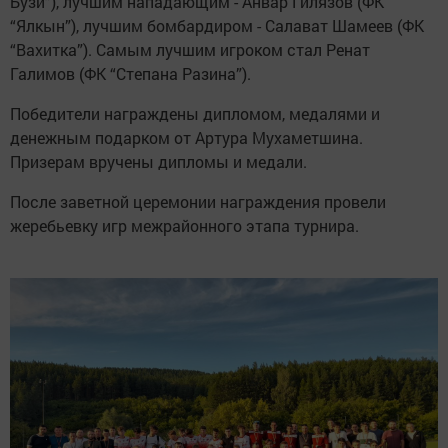
Бузи”), лучшим нападающим - Анвар Гилязов (ФК
“Ялкын”), лучшим бомбардиром - Салават Шамеев (ФК
“Вахитка”). Самым лучшим игроком стал Ренат
Галимов (ФК “Степана Разина”).
Победители награждены дипломом, медалями и
денежным подарком от Артура Мухаметшина.
Призерам вручены дипломы и медали.
После заветной церемонии награждения провели
жеребьевку игр межрайонного этапа турнира.