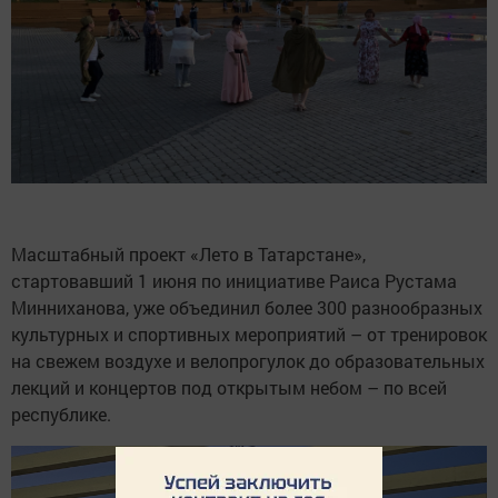
Масштабный проект «Лето в Татарстане»,
стартовавший 1 июня по инициативе Раиса Рустама
Минниханова, уже объединил более 300 разнообразных
культурных и спортивных мероприятий – от тренировок
на свежем воздухе и велопрогулок до образовательных
лекций и концертов под открытым небом – по всей
республике.