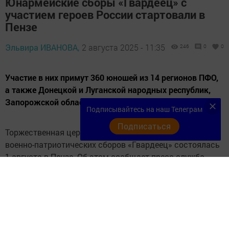
Юнармейские сборы «Гвардеец» с
участием героев России стартовали в
Пензе
Эльвира ИВАНОВА,
2 августа 2025 - 11:35
246
0
0
Участие в них примут 360 юношей из 14 регионов ПФО,
а также Донецкой и Луганской народных республик,
Запорожской области и впервые – из Белоруссии.
Подписывайтесь на наш Телеграм
Подписаться
Торжественная церемония открытия Юнармейских
военно-патриотических сборов «Гвардеец» состоялась
1 августа в Пензе. Об этом сообщает пресс-служба
полномочного представителя Президента РФ в ПФО.
В мероприятии приняли участие заместители
полномочного представителя Президента РФ в
Приволжском федеральном округе
Александр
Тихонов
и
Олег Машковцев
, губернатор Пензенской