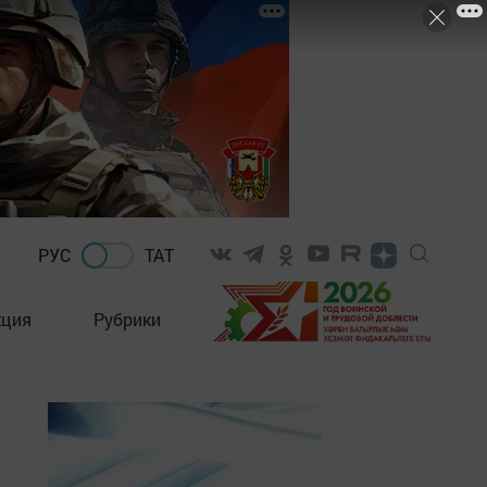
РУС
ТАТ
кция
Рубрики