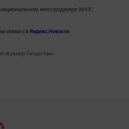
в национальном мессенджере MАХ:
ая слава») в
Яндекс.Новости
ал
«Кукмор Татарстан»