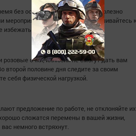
ремя без особых беспокойств, вам полезно
ми мероприятиями. Вечером прислушивайтесь 
е избежать осложнений.
и розовые очки, иллюзии не смогут дать вам
 Во второй половине дня следите за своим
те себя физической нагрузкой.
лают предложение по работе, не отклоняйте их
я хорошо сложатся перемены в вашей жизни,
вас немного встряхнут.