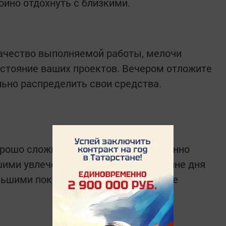
йно отдохнуть с близкими.
качество выполняемой работы, мелочи
стояние ваших проектов. Вечером отложите
льно распределить свои средства.
орошо сложится любая работа, особенно
шими увлечениями. Во второй половине дня
льшими покупками, на ваш бюджет не