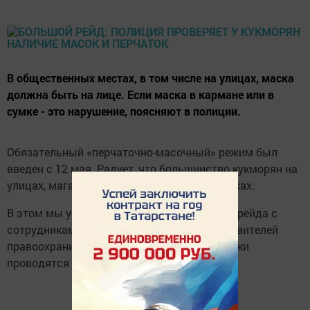
В общественных местах, в том числе на улицах, маска
должна быть на лице. Если маска в кармане или в
сумке - это нарушение, поясняют в полиции.
Обязательный «перчаточно-масочный» режим был
введен с 12 мая. Радует, что большинство кукморян на
улицах, магазинах ходят в масках и перчатках.
В этом мы убедились во время очередного рейда с
сотрудниками полиции. По словам представителей
правоохранительных органов, такие проверки
проводятся ежедневно.