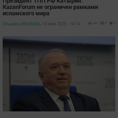
Президент ТПП РФ Катырин:
KazanForum не ограничен рамками
исламского мира
Эльвира ИВАНОВА,
14 мая 2025 - 14:14
240
0
0