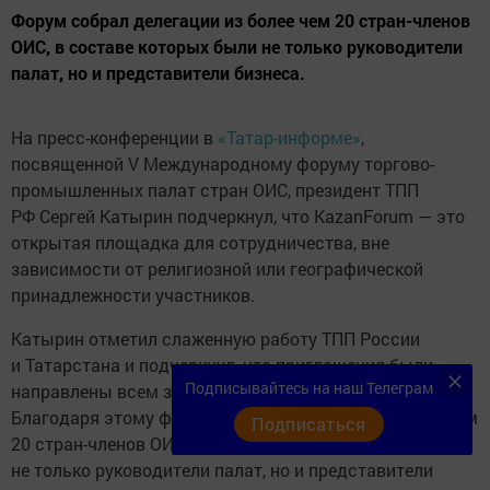
Форум собрал делегации из более чем 20 стран-членов
ОИС, в составе которых были не только руководители
палат, но и представители бизнеса.
На пресс-конференции в
«Татар-информе»
,
посвященной V Международному форуму торгово-
промышленных палат стран ОИС, президент ТПП
РФ Сергей Катырин подчеркнул, что KazanForum — это
открытая площадка для сотрудничества, вне
зависимости от религиозной или географической
принадлежности участников.
Катырин отметил слаженную работу ТПП России
и Татарстана и подчеркнул, что приглашения были
Подписывайтесь на наш Телеграм
направлены всем заинтересованным сторонам.
Благодаря этому форум собрал делегации из более чем
Подписаться
20 стран-членов ОИС, в составе которых были
не только руководители палат, но и представители