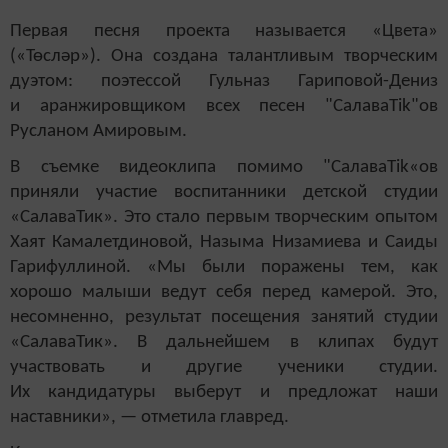
Первая песня проекта называется «Цвета»
(«Төсләр»). Она создана талантливым творческим
дуэтом: поэтессой Гульназ Гариповой-Дениз
и аранжировщиком всех песен "СалаваTik"ов
Русланом Амировым.
В съемке видеоклипа помимо "СалаваTik«ов
приняли участие воспитанники детской студии
«СалаваТик». Это стало первым творческим опытом
Хаят Камалетдиновой, Назыма Низамиева и Саиды
Гарифуллиной. «Мы были поражены тем, как
хорошо малыши ведут себя перед камерой. Это,
несомненно, результат посещения занятий студии
«СалаваТик». В дальнейшем в клипах будут
участвовать и другие ученики студии.
Их кандидатуры выберут и предложат наши
наставники», — отметила главред.