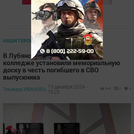
НАШИ ГЕРОИ
В Лубянском лесотехническом
колледже установили мемориальную
доску в честь погибшего в СВО
выпускника
13 декабря 2024 -
Эльвира ИВАНОВА,
843
0
0
15:25