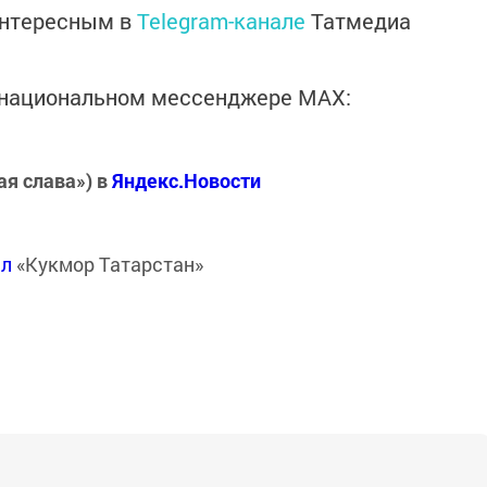
интересным в
Telegram-канале
Татмедиа
в национальном мессенджере MАХ:
ая слава») в
Яндекс.Новости
ал
«Кукмор Татарстан»