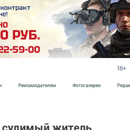
16+
и
Рекламодателям
Фотогалереи
Реда
е судимый житель