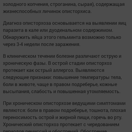
холодного копчения, строганина, сырая), содержащая
жизнеспособных личинок описторхиса.
Диагноз описторхоза основывается на выявлении яиц
паразита в кале или дуоденальном содержимом.
Обнаружить яйца этого гельминта возможно только
через 3-4 недели после заражения.
В клиническом течении болезни различают острую и
хроническую фазы. В острой стадии описторхоз
протекает как острый аллергоз. Выявляются
следующие признаки: повышение температуры тела,
боли в животе, чаще в правом подреберье, кожные
высыпания, слабость и повышенная утомляемость.
При хроническом описторхозе ведущими симптомами
являются: боли в правом подреберье, тошнота, плохая
переносимость острой и жирной пищи, горечь во рту.
Хронический описторхоз протекает с чередованием
периодов ремиссий и обострений. Обострение