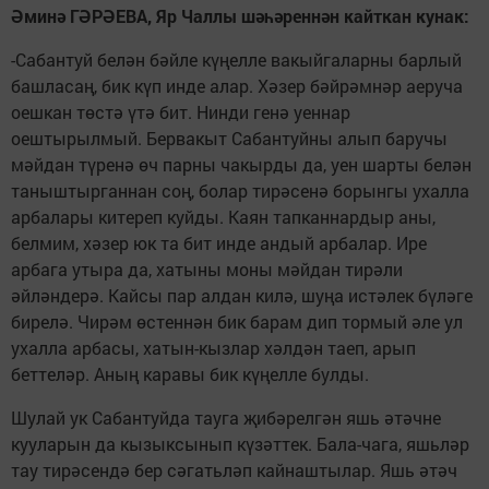
Әминә ГӘРӘЕВА, Яр Чаллы шәһәреннән кайткан кунак:
-Сабантуй белән бәйле күңелле вакыйгаларны барлый
башласаң, бик күп инде алар. Хәзер бәйрәмнәр аеруча
оешкан төстә үтә бит. Нинди генә уеннар
оештырылмый. Бервакыт Сабантуйны алып баручы
мәйдан түренә өч парны чакырды да, уен шарты белән
таныштырганнан соң, болар тирәсенә борынгы ухалла
арбалары китереп куйды. Каян тапканнардыр аны,
белмим, хәзер юк та бит инде андый арбалар. Ире
арбага утыра да, хатыны моны мәйдан тирәли
әйләндерә. Кайсы пар алдан килә, шуңа истәлек бүләге
бирелә. Чирәм өстеннән бик барам дип тормый әле ул
ухалла арбасы, хатын-кызлар хәлдән таеп, арып
беттеләр. Аның каравы бик күңелле булды.
Шулай ук Сабантуйда тауга җибәрелгән яшь әтәчне
кууларын да кызыксынып күзәттек. Бала-чага, яшьләр
тау тирәсендә бер сәгатьләп кайнаштылар. Яшь әтәч