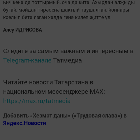
һич кенә дә тоттырмый, оча да китә. Ахырдан алҗыды
бугай, мәйдан тирәсенә шактый таушалган, йоннары
коелып бетә язган хәлдә генә килеп җитте ул.
Алсу ИДРИСОВА
Следите за самым важным и интересным в
Telegram-канале
Татмедиа
Читайте новости Татарстана в
национальном мессенджере MАХ:
https://max.ru/tatmedia
Добавить «Хезмэт даны» («Трудовая слава») в
Яндекс.Новости