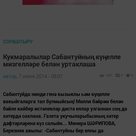
СОРАШТЫРУ
Кукмаралылар Сабантуйның күңелле
мизгелләре белән уртаклаша
автор,
7 июня 2014 - 08:01
1237
0
0
Сабантуйда нинди генә кызыклы һәм күңелле
вакыйгаларга тап булмыйсың! Милли бәйрәм белән
бәйле кайбер истәлекләр дистә еллар узганнан соң да
хәтердә саклана. Газета укучыларыбызның хәтер
дәфтәрләренә күз салыйк... Мөнирә ШӘРИПОВА,
Березняк авылы: -Сабантуйны бер елны да