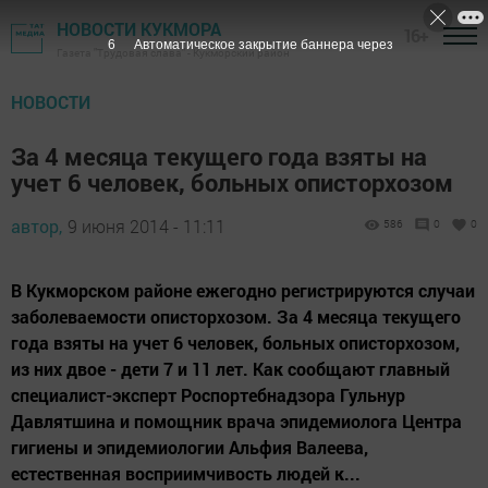
НОВОСТИ КУКМОРА
16+
4
Автоматическое закрытие баннера через
Газета "Трудовая слава" - Кукморский район
НОВОСТИ
За 4 месяца текущего года взяты на
учет 6 человек, больных описторхозом
автор,
9 июня 2014 - 11:11
586
0
0
В Кукморском районе ежегодно регистрируются случаи
заболеваемости описторхозом. За 4 месяца текущего
года взяты на учет 6 человек, больных описторхозом,
из них двое - дети 7 и 11 лет. Как сообщают главный
специалист-эксперт Роспортебнадзора Гульнур
Давлятшина и помощник врача эпидемиолога Центра
гигиены и эпидемиологии Альфия Валеева,
естественная восприимчивость людей к...