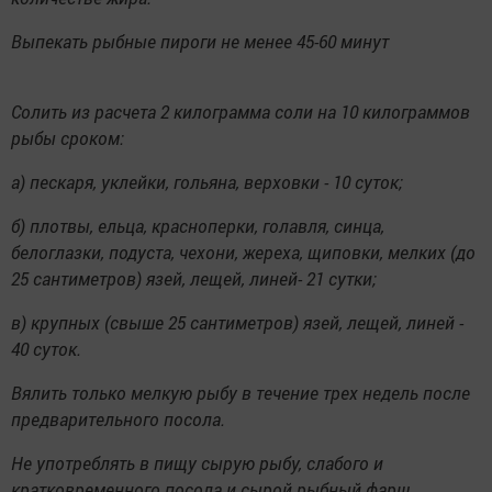
Выпекать рыбные пироги не менее 45-60 минут
Солить из расчета 2 килограмма соли на 10 килограммов
рыбы сроком:
а) пескаря, уклейки, гольяна, верховки - 10 суток;
б) плотвы, ельца, красноперки, голавля, синца,
белоглазки, подуста, чехони, жереха, щиповки, мелких (до
25 сантиметров) язей, лещей, линей- 21 сутки;
в) крупных (свыше 25 сантиметров) язей, лещей, линей -
40 суток.
Вялить только мелкую рыбу в течение трех недель после
предварительного посола.
Не употреблять в пищу сырую рыбу, слабого и
кратковременного посола и сырой рыбный фарш.