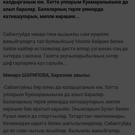
калдырганым юк. Хәтта улларым Кукмараныкына да
алып баралар. Балаларның төрле уеннарда
катнашуларын, милли көрәшне...
Сабантуйда нинди генә кызыклы һәм күңелле
вакыйгаларга тап булмыйсың! Милли бәйрәм белән
бәйле кайбер истәлекләр дистә еллар узганнан соң да
хәтердә саклана. Газета укучыларыбызның хәтер
дәфтәрләренә күз салыйк...
Мөнирә ШӘРИПОВА, Березняк авылы:
-Сабантуйны бер елны да калдырганым юк. Хәтта
улларым Кукмараныкына да алып баралар.
Балаларның төрле уеннарда катнашуларын, милли
көрәшне бик яратып карыйм. Оныкларым Булат белән
Рүзәл икесе дә спортчылар, Татарстан чемпионнары.
Кечкенәдән каратэ белән шөгыльләнделәр, Сабантуйда
да ел саен чыгыш ясыйлар. Кызыклы вакыйгалар,