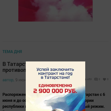
ТЕМА ДНЯ
В Татарстане введен особый
противопожарный режим
автор,
9 июня 2014 - 05:15
453
0
0
Распоряжением Президента Республики Татарстан с 6
июня и до особого распоряжения на территории
республики введен особый противопожарный режим.