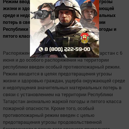
Режим вводится в целях предотвращения угрозы
жизни и здоровью граждан, ущерба окружающей
среде и недопущения значительных материальных
потерь в связи с установлением на территории
Республики Татарстан аномально жаркой погоды и
пятого класса...
Распоряжением Президента Республики Татарстан с 6
июня и до особого распоряжения на территории
республики введен особый противопожарный режим.
Режим вводится в целях предотвращения угрозы
жизни и здоровью граждан, ущерба окружающей среде
и недопущения значительных материальных потерь в
связи с установлением на территории Республики
Татарстан аномально жаркой погоды и пятого класса
пожарной опасности. Кроме того, особый
противопожарный режим введен с целью
предотвращения угрозы продовольственной
безопасности в результате опасного природного