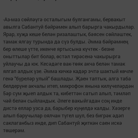
-Аз-маз сөйләүгә осталыгым булгангамы, бервакыт
авылга Сабантуй бәйрәмен алып барырга чакырдылар.
Ярар, хуҗа кеше белән ризалаштык, бәясен сөйләштек,
тамак ялгау турында да сүз булды. Әмма бәйрәмнең
бер өлеше үтте, икенче яртысына күчтек - безне
оныттылар бит болар, өстәл тирәсенә чакырырга
уйлаучы да юк. Кесәдәге вак-төяк акча белән тамак
ялгап алдык үзе. Әмма кичкә кадәр эчтә шактый көчле
генә "бүреләр улый" башлады. Җаен таптык, алга таба
белдерүне акчалы итеп, микрофон янына килүчеләрдән
5әр сум җыеп алдык та, кибеттән сатып алып, тәмләп
чәй белән сыйландык. Әлеге вакыйгадан соң инде
дистә еллар узса да, барыбер күңелдә калды. Хәзерге
алып баручылар оялчан түгел шул, без бигрәк әдәп
саклаганбыз инде, дип Сабантуй җиткән саен искә
төшерәм.