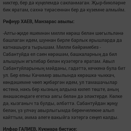
никтер, бер дә күңелемдә сакланмаган. Җыр-биюләрне
бик яратам, сәхнә тирәсеннән бер дә күземне алмыйм.
Рифнур ХАЕВ, Манзарас авылы:
-Алты-җиде яшемнән милли көрәш белән шөгыльләнә
башлаган идем, шуннан бирле барлык ярышларда да
катнашырга тырышам. Милли бәйрәмебез -
Сабантуйда ел саен көрәшәм, башкаларның да бил
алышуын игътибар белән күзәтергә яратам. Авыл
Сабантуйларының мәйданы, гадәттә, кечкенә була бит
ул. Бер елны Кәчимир авылында көрәшкә чыккач,
көндәшемне чөеп җибәргән идем, ул тамашачылар
өстенә, нәкъ бер кызның алдына килеп төште, аның
янәшәсендәге егеткә аягы белән дә эләктерде. Көлке
дә, кызганыч та булды, әлбәттә. Сабантуйдан җиңү
белән, үз үлчәү авырлыгымда беренчелекне алып
кайттым, әмма әлеге вакыйга хәтергә сеңеп калды.
Илфар ГАЛИЕВ, Кукмара бистәсе: