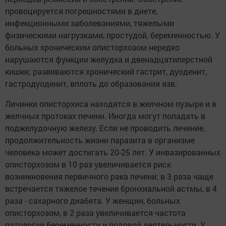
провоцируется погрешностями в диете,
инфекционными заболеваниями, тяжелыми
физическими нагрузками, простудой, беременностью. У
больных хроническим описторхозом нередко
нарушаются функции желудка и двенадцатиперстной
кишки; развиваются хронический гастрит, дуоденит,
гастродуоденит, вплоть до образования язв.
Личинки описторхиса находятся в желчном пузыре и в
желчных протоках печени. Иногда могут попадать в
поджелудочную железу. Если не проводить лечение,
продолжительность жизни паразита в организме
человека может достигать 20-25 лет. У инвазированных
описторхозом в 10 раз увеличивается риск
возникновения первичного рака печени; в 3 раза чаще
встречается тяжелое течение бронхиальной астмы, в 4
раза - сахарного диабета. У женщин, больных
описторхозом, в 2 раза увеличивается частота
патологии беременности и родовой деятельности. У