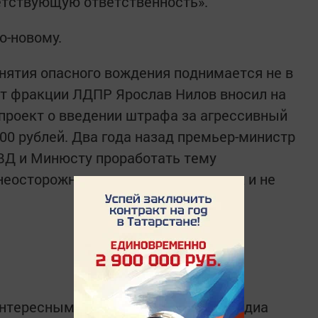
етствующую ответственность».
о-новому.
онятия опасного вождения поднимается не в
тат фракции ЛДПР Ярослав Нилов вносил на
проект о введении штрафа за агрессивный
000 рублей. Два года назад премьер-министр
Д и Минюсту проработать тему
неосторожное вождение, но дело так и не
интересным в
Telegram-канале
Татмедиа