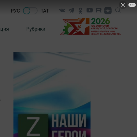
РУС
ТАТ
кция
Рубрики
0