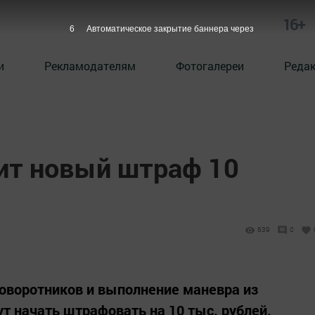
16+
5
Автоматическое закрытие баннера через
и
Рекламодателям
Фотогалереи
Реда
ит новый штраф 10
639
0
поворотников и выполнение маневра из
т начать штрафовать на 10 тыс. рублей.