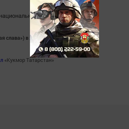
в национальном мессенджере MАХ:
ая слава») в
Яндекс.Новости
ал
«Кукмор Татарстан»