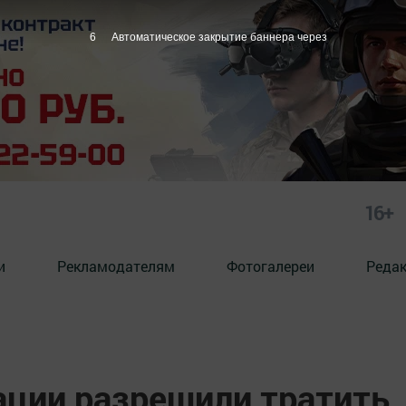
5
Автоматическое закрытие баннера через
16+
и
Рекламодателям
Фотогалереи
Реда
ации разрешили тратить