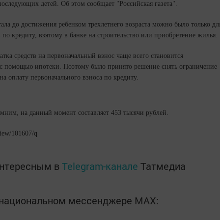
оследующих детей. Об этом сообщает "Российская газета".
ала до достижения ребенком трехлетнего возраста можно было только дл
по кредиту, взятому в банке на строительство или приобретение жилья.
тка средств на первоначальный взнос чаще всего становится
с помощью ипотеки. Поэтому было принято решение снять ограничение
на оплату первоначального взноса по кредиту.
омним, на данный момент составляет 453 тысячи рублей.
view/101607/q
интересным в
Telegram-канале
Татмедиа
в национальном мессенджере MАХ: