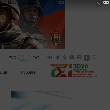
РУС
ТАТ
кция
Рубрики