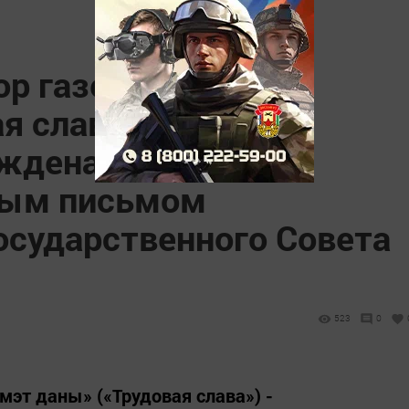
ор газеты «Хезмэт
я слава») Гульгена
аждена
ным письмом
осударственного Совета
523
0
мэт даны» («Трудовая слава») -