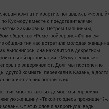
озяевам комнат и квартир, попавших в «черный
д по Кукмору вместе с представителями
Ринатом Хакимовым, Петром Лапшиным,
абом общества «Ремстройсервис» Фанилем
 из общежития нас встретила молодая женщина
ак выяснилось, она находится в декретном
строительной организации. «Мужу несколько
 теперь не задерживают. Долг мы постепенно
ы другой комнаты переехали в Казань, а долги
а не хочет за них погасить их.
ного из многоэтажных домов, мы спросили
жилую женщину: «Такой-то здесь проживает?».
изован». От этих слов я вздрогнула: ведь