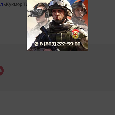
ал
«Кукмор Татарстан»