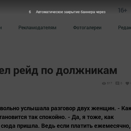
16+
5
Автоматическое закрытие баннера через
и
Рекламодателям
Фотогалереи
Реда
ел рейд по должникам
517
0
невольно услышала разговор двух женщин. - Ка
ановится так спокойно. - Да, я тоже, как
у сюда пришла. Ведь если платить ежемесячно,