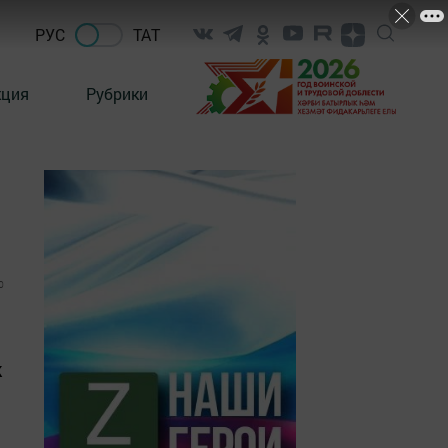
РУС
ТАТ
кция
Рубрики
0
к