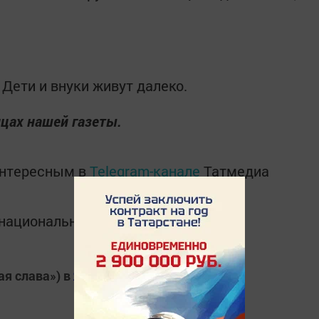
. Дети и внуки живут далеко.
цах нашей газеты.
интересным в
Telegram-канале
Татмедиа
в национальном мессенджере MАХ:
ая слава») в
Яндекс.Новости