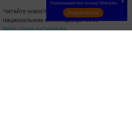
Подписывайтесь на наш Телеграм
Читайте новости Татарстана в
Подписаться
национальном мессенджере MАХ:
https://max.ru/tatmedia
Добавить «Хезмэт даны» («Трудовая слава») в
Яндекс.Новости
Подписывайтесь на
Telegram-канал
«Кукмор
Татарстан»
Перейти на страницу новости