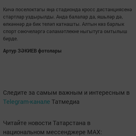
Кичә поселоктагы яңа стадионда кросс дистанциясенә
стартлар уздырылды. Анда балалар да, яшьләр дә,
өлкәннәр дә бик теләп катнашты. Алтын көз барлык
спорт сөючеләргә сәламәтлекне ныгытуга омтылыш
бирде.
Артур ЗӘКИЕВ фотолары
Следите за самым важным и интересным в
Telegram-канале
Татмедиа
Читайте новости Татарстана в
национальном мессенджере MАХ: