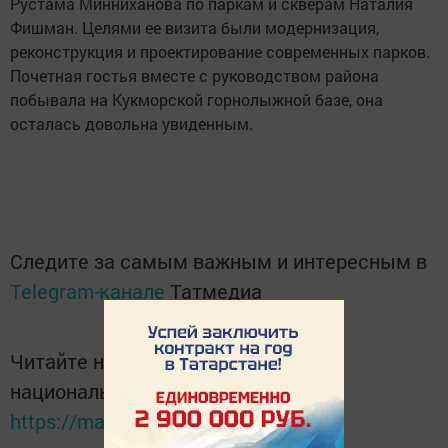
Рустама Минниханова по паркам и скверам Наталия
Фишман. Целями ее визита были модернизация,
реконструкция и проектирование современных парков.
Почетная гостья вместе с руководством района
побывала на Кукморской горнолыжной базе, она
осталась довольна увиденным.
Следите за самым важным и интересным в
Telegram-канале
Татмедиа
Читайте новости Татарстана в
национальном мессенджере MАХ:
https://max.ru/tatmedia