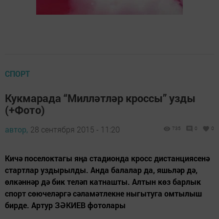
СПОРТ
Кукмарада “Милләтләр кроссы” узды
(+Фото)
автор,
28 сентября 2015 - 11:20
735
0
0
Кичә поселоктагы яңа стадионда кросс дистанциясенә
стартлар уздырылды. Анда балалар да, яшьләр дә,
өлкәннәр дә бик теләп катнашты. Алтын көз барлык
спорт сөючеләргә сәламәтлекне ныгытуга омтылыш
бирде. Артур ЗӘКИЕВ фотолары