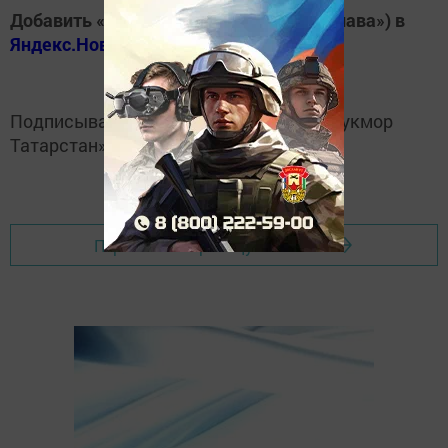
Добавить «Хезмэт даны» («Трудовая слава») в
Яндекс.Новости
Подписывайтесь на
Telegram-канал
«Кукмор
Татарстан»
Перейти на страницу новости