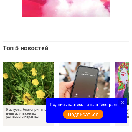
Топ 5 новостей
Подписывайтесь на наш Телеграм
5 августа: благоприятный
Мошенники обманули 71-
Гордос
день для важных
летнюю жительницу
района:
Подписаться
решений и перемен
Татарстана на миллионы
Михайл
рублей