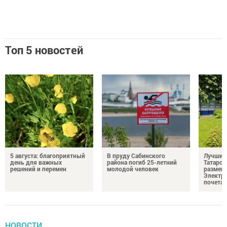
Топ 5 новостей
5 августа: благоприятный
В пруду Сабинского
Лучших
день для важных
района погиб 25-летний
Татарст
решений и перемен
молодой человек
размещ
Электр
почета
НОВОСТИ