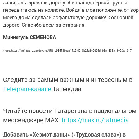
заасфальтировали дорогу. Я инвалид первой группы,
передвигаюсь на коляске. Войдя в мое положение, от вор
моего дома сделали асфальтовую дорожку к основной
дороге. Спасибо всем за старания.
Миннегуль СЕМЕНОВА
Фото: https://im1-tub-ru.yandex.net/i?id=a95578bcaa1722fd010b25a1e0d65d1b&n=33&h=190&w=317
Следите за самым важным и интересным в
Telegram-канале
Татмедиа
Читайте новости Татарстана в национальном
мессенджере MАХ:
https://max.ru/tatmedia
Добавить «Хезмэт даны» («Трудовая слава») в