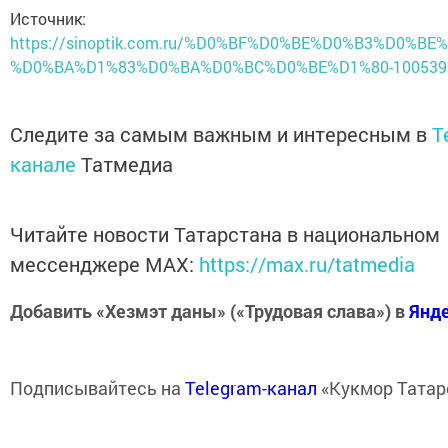
Источник:
https://sinoptik.com.ru/%D0%BF%D0%BE%D0%B3%D0%BE
%D0%BA%D1%83%D0%BA%D0%BC%D0%BE%D1%80-10053968
Следите за самым важным и интересным в
T
канале
Татмедиа
Читайте новости Татарстана в национальном
мессенджере MАХ:
https://max.ru/tatmedia
Добавить «Хезмэт даны» («Трудовая слава») в
Янд
Подписывайтесь на
Telegram-канал
«Кукмор Татар