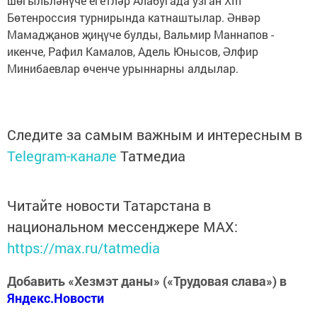
шөгыльләнүче егетләр Алабугада узган XIII
Бөтенроссия турнирында катнаштылар. Әнвәр
Мамадҗанов җиңүче булды, Вальмир Маннапов -
икенче, Рафил Камалов, Адель Юнысов, Әлфир
Минибаевлар өченче урыннарны алдылар.
Следите за самым важным и интересным в
Telegram-канале
Татмедиа
Читайте новости Татарстана в
национальном мессенджере MАХ:
https://max.ru/tatmedia
Добавить «Хезмэт даны» («Трудовая слава») в
Яндекс.Новости