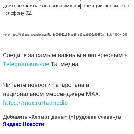
достоверность сказанной ими информации, звоните по
телефону 02.
Фото: https://im3-tub-ru.yandex.net/i?id=1e001082d844ce281ed3caebd06a3035&n=33&h=190&w=290
Следите за самым важным и интересным в
Telegram-канале
Татмедиа
Читайте новости Татарстана в
национальном мессенджере MАХ:
https://max.ru/tatmedia
Добавить «Хезмэт даны» («Трудовая слава») в
Яндекс.Новости