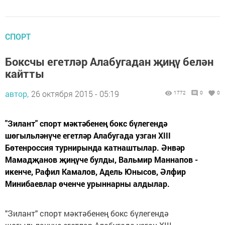
СПОРТ
Боксчы егетләр Алабугадан җиңү белән
кайтты
автор,
26 октября 2015 - 05:19
1772
0
0
"Зилант" спорт мәктәбенең бокс бүлегендә
шөгыльләнүче егетләр Алабугада узган XIII
Бөтенроссия турнирында катнаштылар. Әнвәр
Мамадҗанов җиңүче булды, Вальмир Маннапов -
икенче, Рафил Камалов, Адель Юнысов, Әлфир
Минибаевлар өченче урыннарны алдылар.
"Зилант" спорт мәктәбенең бокс бүлегендә