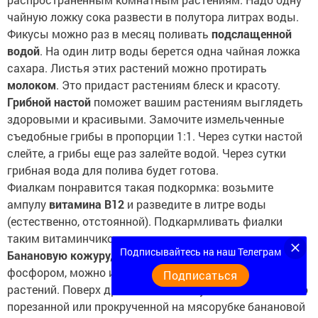
чайную ложку сока развести в полутора литрах воды.
Фикусы можно раз в месяц поливать
подслащенной
водой
. На один литр воды берется одна чайная ложка
сахара. Листья этих растений можно протирать
молоком
. Это придаст растениям блеск и красоту.
Грибной настой
поможет вашим растениям выглядеть
здоровыми и красивыми. Замочите измельченные
съедобные грибы в пропорции 1:1. Через сутки настой
слейте, а грибы еще раз залейте водой. Через сутки
грибная вода для полива будет готова.
Фиалкам понравится такая подкормка: возьмите
ампулу
витамина В12
и разведите в литре воды
(естественно, отстоянной). Подкармливать фиалки
таким витаминчиком можно два раза в месяц.
Подписывайтесь на наш Телеграм
Банановую кожуру,
которая богата калием, магнием и
фосфором, можно использовать при пересадке
Подписаться
растений. Поверх дренажного слоя уложите слой мелко
порезанной или прокрученной на мясорубке банановой