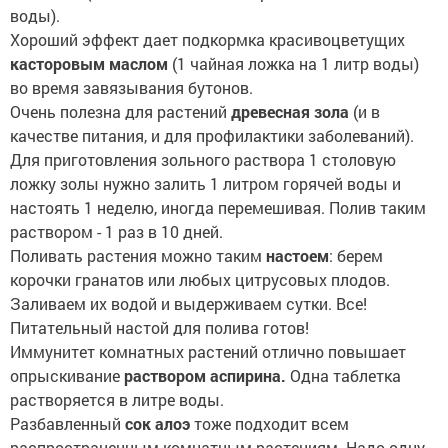
воды).
Хороший эффект дает подкормка красивоцветущих
касторовым маслом
(1 чайная ложка на 1 литр воды)
во время завязывания бутонов.
Очень полезна для растений
древесная зола
(и в
качестве питания, и для профилактики заболеваний).
Для приготовления зольного раствора 1 столовую
ложку золы нужно залить 1 литром горячей воды и
настоять 1 неделю, иногда перемешивая. Полив таким
раствором - 1 раз в 10 дней.
Поливать растения можно таким
настоем
: берем
корочки гранатов или любых цитрусовых плодов.
Заливаем их водой и выдерживаем сутки. Все!
Питательный настой для полива готов!
Иммунитет комнатных растений отлично повышает
опрыскивание
раствором аспирина.
Одна таблетка
растворяется в литре воды.
Разбавленный
сок алоэ
тоже подходит всем
распространенным комнатным растениям. Надо одну