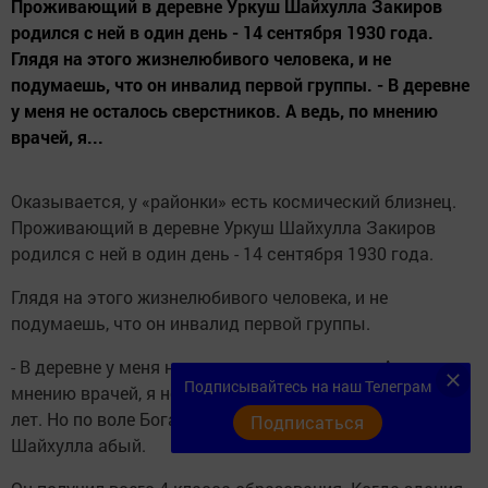
Проживающий в деревне Уркуш Шайхулла Закиров
родился с ней в один день - 14 сентября 1930 года.
Глядя на этого жизнелюбивого человека, и не
подумаешь, что он инвалид первой группы. - В деревне
у меня не осталось сверстников. А ведь, по мнению
врачей, я...
Оказывается, у «районки» есть космический близнец.
Проживающий в деревне Уркуш Шайхулла Закиров
родился с ней в один день - 14 сентября 1930 года.
Глядя на этого жизнелюбивого человека, и не
подумаешь, что он инвалид первой группы.
- В деревне у меня не осталось сверстников. А ведь, по
Подписывайтесь на наш Телеграм
мнению врачей, я не должен был прожить более 45-50
лет. Но по воле Бога здравствую и ныне, - отметил
Подписаться
Шайхулла абый.