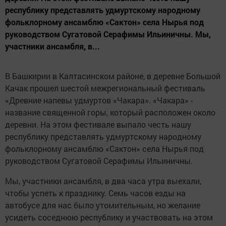
республику представлять удмуртскому народному
фольклорному ансамблю «Сактон» села Нырья под
руководством Сугатовой Серафимы Ильиничны. Мы,
участники ансамбля, в...
В Башкирии в Калтасинском районе, в деревне Большой
Качак прошел шестой межрегиональный фестиваль
«Древние напевы удмуртов «Чакара». «Чакара» -
название священной горы, который расположен около
деревни. На этом фестивале выпало честь нашу
республику представлять удмуртскому народному
фольклорному ансамблю «Сактон» села Нырья под
руководством Сугатовой Серафимы Ильиничны.
Мы, участники ансамбля, в два часа утра выехали,
чтобы успеть к празднику. Семь часов езды на
автобусе для нас было утомительным, но желание
усидеть соседнюю республику и участвовать на этом