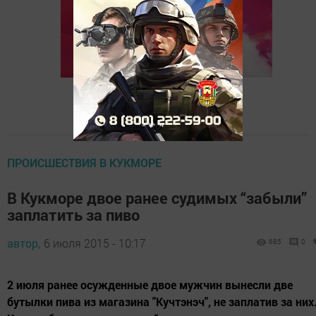
ПРОИСШЕСТВИЯ В КУКМОРЕ
В Кукморе двое ранее судимых “забыли”
заплатить за пиво
автор,
6 июля 2015 - 10:17
685
0
2 июля ранее осужденные двое мужчин вынесли две
бутылки пива из магазина "Кучтэнэч", не заплатив за них