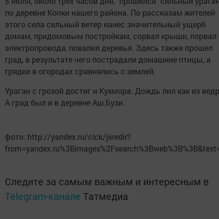
5 июля, около трех часов дня, "прошелся" сильный урага
по деревне Копки нашего района. По рассказам жителей
этого села сильный ветер нанес значительный ущерб
домам, придомовым постройкам, сорвал крыши, порвал
электропровода, повалил деревья. Здесь также прошел
град, в результате чего пострадали домашние птицы, а
грядки в огородах сравнялись с землей.
Ураган с грозой достиг и Кукмора. Дождь лил как из ведр
А град был и в деревне Аш.Бузи.
фото: http://yandex.ru/clck/jsredir?
from=yandex.ru%3Bimages%2Fsearch%3Bweb%3B%3B&text
Следите за самым важным и интересным в
Telegram-канале
Татмедиа