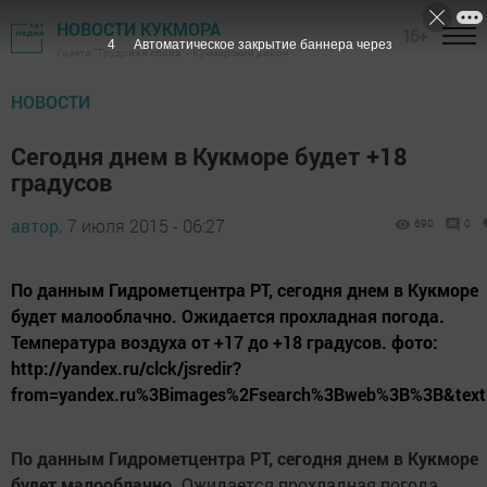
НОВОСТИ КУКМОРА
16+
3
Автоматическое закрытие баннера через
Газета "Трудовая слава" - Кукморский район
НОВОСТИ
Сегодня днем в Кукморе будет +18
градусов
автор,
7 июля 2015 - 06:27
690
0
По данным Гидрометцентра РТ, сегодня днем в Кукморе
будет малооблачно. Ожидается прохладная погода.
Температура воздуха от +17 до +18 градусов. фото:
http://yandex.ru/clck/jsredir?
from=yandex.ru%3Bimages%2Fsearch%3Bweb%3B%3B&tex
По данным Гидрометцентра РТ, сегодня днем в
Кукморе
будет
малооблачно
.
Ожидается прохладная погода.