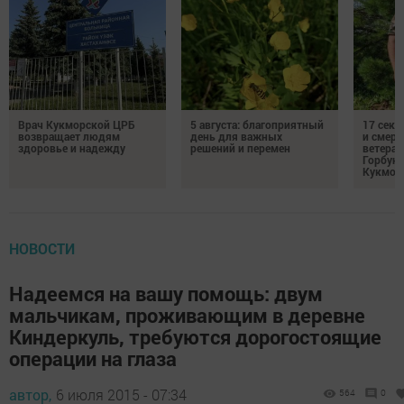
Врач Кукморской ЦРБ
5 августа: благоприятный
17 сек
возвращает людям
день для важных
и смерт
здоровье и надежду
решений и перемен
ветеран
Горбуно
Кукмор
НОВОСТИ
Надеемся на вашу помощь: двум
мальчикам, проживающим в деревне
Киндеркуль, требуются дорогостоящие
операции на глаза
автор,
6 июля 2015 - 07:34
564
0