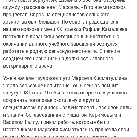
службу, - рассказывает Марсель. - В то время колхоз
процветал. Спрос на специалистов сельского
хозяйства был большой. По совету председателя
нашего колхоза имени XXI съезда Рафиля Камалиева
поступил в Казанский ветеринарный институт. По
окончании данного учебного заведения вернулся
работать в родную сельскую местность. С легким
сердцем его назначили на должность главного
ветеринарного врача.
Уже в начале трудового пути Марселя Хисматуллина
ждало серьезное испытание - он и сейчас помнит
засуху 1981 года. Чтобы в столь непростых условиях
сохранить поголовье скота, ему и другим
специалистам пришлось задействовать все свои силы
и знания. Согласованная с Ришатом Каримовым и
Василом Галиуллиным работа, которые были
наставниками Марселя Хисматуллина, принесла свои
плоды. Ведь не зря в народе говорят, дружно - не