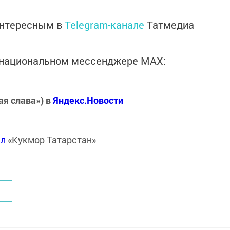
интересным в
Telegram-канале
Татмедиа
в национальном мессенджере MАХ:
ая слава») в
Яндекс.Новости
ал
«Кукмор Татарстан»