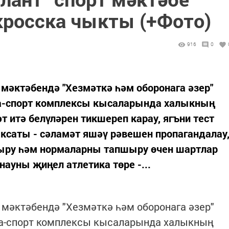
кросска чыкты (+Фото)
916
0
мәктәбендә "Хезмәткә һәм оборонага әзер"
ра-спорт комплексы кысаларында халыкның
т итә белүләрен тикшереп карау, ягъни тест
ксаты - сәламәт яшәү рәвешен пропагандалау
ыру һәм нормаларны тапшыру өчен шартлар
ауны җиңел атлетика төре -...
мәктәбендә "Хезмәткә һәм оборонага әзер"
ра-спорт комплексы кысаларында халыкның