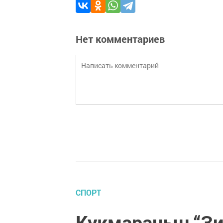
Нет комментариев
СПОРТ
Кукмараның “Зи