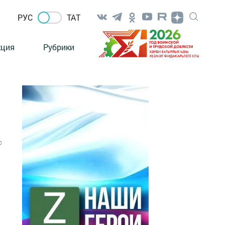
РУС
ТАТ
кция
Рубрики
0