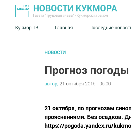
НОВОСТИ КУКМОРА
Газета "Трудовая слава" - Кукморский район
Кукмор ТВ
Главная
Последние новост
НОВОСТИ
Прогноз погоды 
автор,
21 октября 2015 - 05:00
21 октября, по прогнозам сино
прояснениями. Без осадков. Дн
https://pogoda.yandex.ru/kukmo