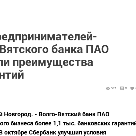
редпринимателей-
-Вятского банка ПАО
ли преимущества
антий
521
0
ий Новгород. - Волго-Вятский банк ПАО
го бизнеса более 1,1 тыс. банковских гаранти
 В октябре Сбербанк улучшил условия