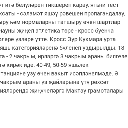
 итә белүләрен тикшереп карау, ягъни тест
ксаты - сәламәт яшәү рәвешен пропагандалау,
ыру һәм нормаларны тапшыру өчен шартлар
ауны җиңел атлетика төре - кросс буенча
ләре үзләре үтте. Кросс Зур Кукмара урта
яшь категорияләренә бүленеп уздырылды. 18-
га - 2 чакрым, ирләргә 3 чакрым араны билгеле
ә кирәк иде. 40-49, 50-59 яшьлек
танцияне узу өчен вакыт исәпләнелмәде. Ә
4 чакрым араны үз җайларына үтү рөхсәт
рияләрендә җиңүчеләргә Мактау грамоталары