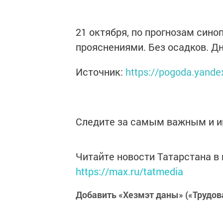
21 октября, по прогнозам сино
прояснениями. Без осадков. Дн
Источник:
https://pogoda.yande
Следите за самым важным и 
Читайте новости Татарстана 
https://max.ru/tatmedia
Добавить «Хезмэт даны» («Трудов