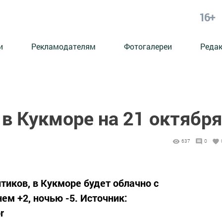
16+
и
Рекламодателям
Фотогалереи
Реда
в Кукморе на 21 октября
637
0
птиков, в Кукморе будет облачно с
ем +2, ночью -5. Источник:
r