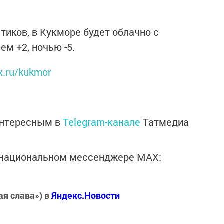
птиков, в Кукморе будет облачно с
ем +2, ночью -5.
x.ru/kukmor
интересным в
Telegram-канале
Татмедиа
в национальном мессенджере MАХ:
ая слава») в
Яндекс.Новости