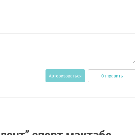
Отправить
Авторизоваться
лант” спорт мәктәбе