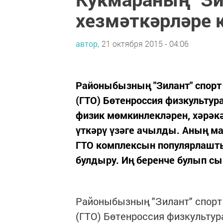
хезмәткәрләре 
автор,
21 октября 2015 - 04:06
Районыбызның "Зилант" спорт 
(ГТО) Бөтенроссия физкульту
физик мөмкинлекләрен, хәрәкә
үткәрү үзәге ачылды. Аның ма
ГТО комплексын популярлашт
булдыру. Иң беренче булып сын
Районыбызның "Зилант" спорт 
(ГТО) Бөтенроссия физкульту