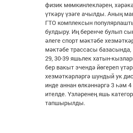
физик мөмкинлекләрен, хәрәкәт
үткәрү үзәге ачылды. Аның ма
ГТО комплексын популярлашт
булдыру. Иң беренче булып сын
әлеге спорт мәктәбе хезмәткәр
мәктәбе трассасы базасында, 
29, 30-39 яшьлек хатын-кызлар
бер вакыт эчендә йөгереп үтәрг
хезмәткәрләргә шундый ук дис
инде аннан өлкәннәргә 3 һәм 
ителде. Үзләренең яшь катего
тапшырылды.