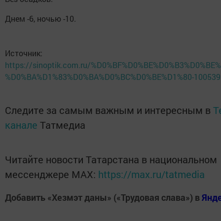
Днем -6, ночью -10.
Источник:
https://sinoptik.com.ru/%D0%BF%D0%BE%D0%B3%D0%BE
%D0%BA%D1%83%D0%BA%D0%BC%D0%BE%D1%80-10053968
Следите за самым важным и интересным в
T
канале
Татмедиа
Читайте новости Татарстана в национальном
мессенджере MАХ:
https://max.ru/tatmedia
Добавить «Хезмэт даны» («Трудовая слава») в
Янд