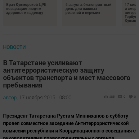
Врач Кукморской ЦРБ
5 августа: благоприятный
17 сек
возвращает людям
день для важных
и смерт
здоровье и надежду
решений и перемен
ветеран
Горбуно
Кукмор
НОВОСТИ
В Татарстане усиливают
антитеррористическую защиту
объектов транспорта и мест массового
пребывания
автор,
17 ноября 2015 - 08:00
485
0
0
Президент Татарстана Рустам Минниханов в субботу
провел совместное заседание Антитеррористической
комиссии республики и Координационного совещания с
руководителями правоохранительных органов