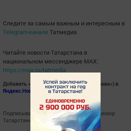
Следите за самым важным и интересным в
Telegram-канале
Татмедиа
Читайте новости Татарстана в
национальном мессенджере MАХ:
https://max.ru/tatmedia
Добавить «Хезмэт даны» («Трудовая слава») в
Яндекс.Новости
Подписывайтесь на
Telegram-канал
«Кукмор
Татарстан»