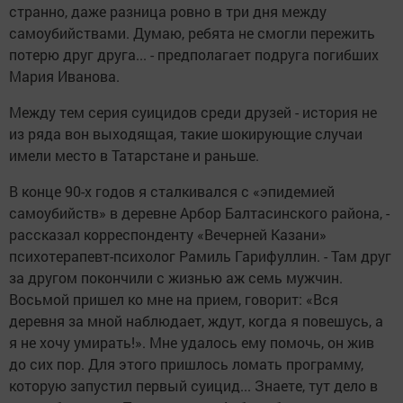
странно, даже разница ровно в три дня между
самоубийствами. Думаю, ребята не смогли пережить
потерю друг друга... - предполагает подруга погибших
Мария Иванова.
Между тем серия суицидов среди друзей - история не
из ряда вон выходящая, такие шокирующие случаи
имели место в Татарстане и раньше.
В конце 90-х годов я сталкивался с «эпидемией
самоубийств» в деревне Арбор Балтасинского района, -
рассказал корреспонденту «Вечерней Казани»
психотерапевт-психолог Рамиль Гарифуллин. - Там друг
за другом покончили с жизнью аж семь мужчин.
Восьмой пришел ко мне на прием, говорит: «Вся
деревня за мной наблюдает, ждут, когда я повешусь, а
я не хочу умирать!». Мне удалось ему помочь, он жив
до сих пор. Для этого пришлось ломать программу,
которую запустил первый суицид... Знаете, тут дело в