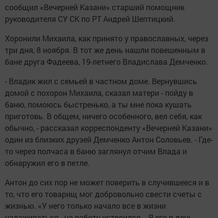
сообщил «Вечерней Казани» старший помощник
руководителя СУ СК по РТ Андрей Шептицкий.
Хоронили Михаила, как принято у православных, через
три дня, 8 ноября. В тот же день нашли повешенным в
бане друга Фадеева, 19-летнего Владислава Демченко.
- Владик жил с семьей в частном доме. Вернувшись
домой с похорон Михаила, сказал матери - пойду в
баню, помоюсь быстренько, а ты мне пока кушать
приготовь. В общем, ничего особенного, вел себя, как
обычно, - рассказал корреспонденту «Вечерней Казани»
один из близких друзей Демченко Антон Соловьев. - Где-
то через полчаса в баню заглянул отчим Влада и
обнаружил его в петле.
Антон до сих пор не может поверить в случившееся и в
то, что его товарищ мог добровольно свести счеты с
жизнью. «У него только начало все в жизни
налаживаться - на работу устроился... Я его в день