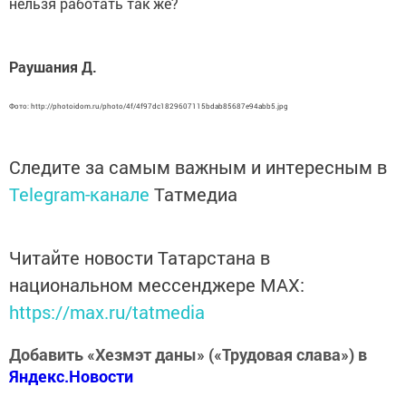
нельзя работать так же?
Раушания Д.
Фото: http://photoidom.ru/photo/4f/4f97dc1829607115bdab85687e94abb5.jpg
Следите за самым важным и интересным в
Telegram-канале
Татмедиа
Читайте новости Татарстана в
национальном мессенджере MАХ:
https://max.ru/tatmedia
Добавить «Хезмэт даны» («Трудовая слава») в
Яндекс.Новости