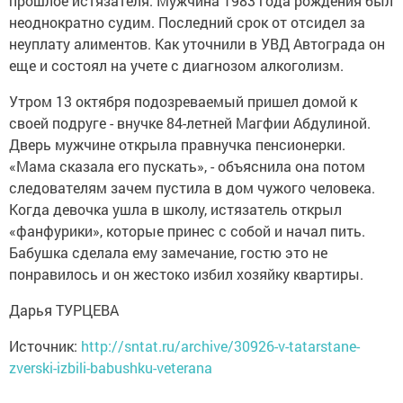
прошлое истязателя. Мужчина 1983 года рождения был
неоднократно судим. Последний срок от отсидел за
неуплату алиментов. Как уточнили в УВД Автограда он
еще и состоял на учете с диагнозом алкоголизм.
Утром 13 октября подозреваемый пришел домой к
своей подруге - внучке 84-летней Магфии Абдулиной.
Дверь мужчине открыла правнучка пенсионерки.
«Мама сказала его пускать», - объяснила она потом
следователям зачем пустила в дом чужого человека.
Когда девочка ушла в школу, истязатель открыл
«фанфурики», которые принес с собой и начал пить.
Бабушка сделала ему замечание, гостю это не
понравилось и он жестоко избил хозяйку квартиры.
Дарья ТУРЦЕВА
Источник:
http://sntat.ru/archive/30926-v-tatarstane-
zverski-izbili-babushku-veterana