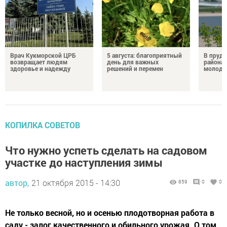
Врач Кукморской ЦРБ
5 августа: благоприятный
В пруду
возвращает людям
день для важных
района 
здоровье и надежду
решений и перемен
молодо
КОПИЛКА СОВЕТОВ
Что нужно успеть сделать на садовом
участке до наступления зимы
автор,
21 октября 2015 - 14:30
859
0
0
Не только весной, но и осенью плодотворная работа в
саду - залог качественного и обильного урожая. О том,