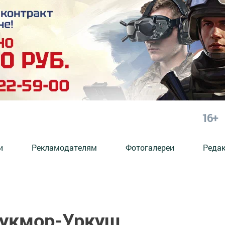
16+
и
Рекламодателям
Фотогалереи
Реда
Кукмор-Уркуш