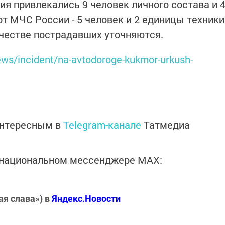
я привлекались 9 человек личного состава и 
от МЧС России - 5 человек и 2 единицы техники
честве пострадавших уточняются.
ews/incident/na-avtodoroge-kukmor-urkush-
интересным в
Telegram-канале
Татмедиа
в национальном мессенджере MАХ:
ая слава») в
Яндекс.Новости