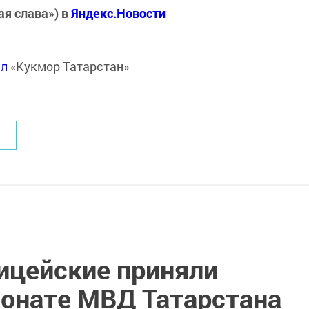
ая слава») в
Яндекс.Новости
ал
«Кукмор Татарстан»
ицейские приняли
ионате МВД Татарстана