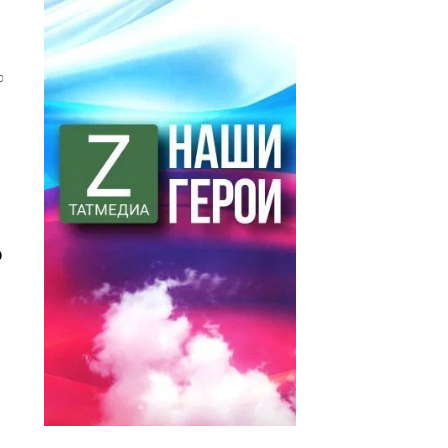
0
о
е