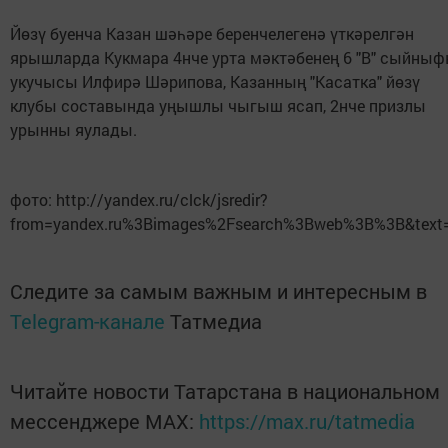
Йөзү буенча Казан шәһәре беренчелегенә үткәрелгән
ярышларда Кукмара 4нче урта мәктәбенең 6 "В" сыйны
укучысы Илфирә Шәрипова, Казанның "Касатка" йөзү
клубы составында уңышлы чыгыш ясап, 2нче призлы
урынны яулады.
фото: http://yandex.ru/clck/jsredir?
from=yandex.ru%3Bimages%2Fsearch%3Bweb%3B%3B&text
Следите за самым важным и интересным в
Telegram-канале
Татмедиа
Читайте новости Татарстана в национальном
мессенджере MАХ:
https://max.ru/tatmedia