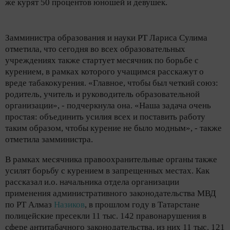
же курят 50 процентов юношей и девушек.
Замминистра образования и науки РТ Лариса Сулима
отметила, что сегодня во всех образовательных
учреждениях также стартует месячник по борьбе с
курением, в рамках которого учащимся расскажут о
вреде табакокурения. «Главное, чтобы был четкий союз:
родитель, учитель и руководитель образовательной
организации», - подчеркнула она. «Наша задача очень
простая: объединить усилия всех и поставить работу
таким образом, чтобы курение не было модным», - также
отметила замминистра.
В рамках месячника правоохранительные органы также
усилят борьбу с курением в запрещенных местах. Как
рассказал и.о. начальника отдела организации
применения административного законодательства МВД
по РТ Алмаз
Назиков
, в прошлом году в Татарстане
полицейские пресекли 11 тыс. 142 правонарушения в
сфере антитабачного законодательства, из них 11 тыс. 121