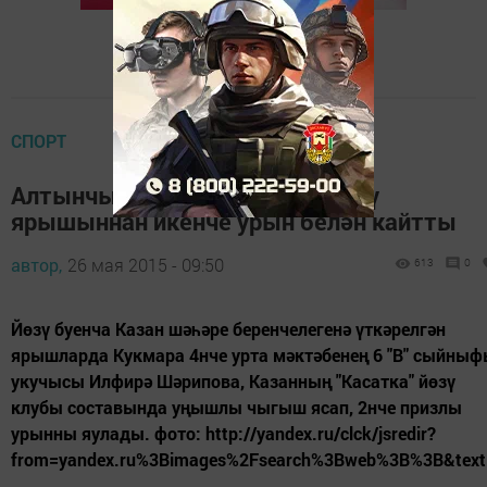
СПОРТ
Алтынчы сыйныф укучысы йөзү
ярышыннан икенче урын белән кайтты
автор,
26 мая 2015 - 09:50
613
0
Йөзү буенча Казан шәһәре беренчелегенә үткәрелгән
ярышларда Кукмара 4нче урта мәктәбенең 6 "В" сыйны
укучысы Илфирә Шәрипова, Казанның "Касатка" йөзү
клубы составында уңышлы чыгыш ясап, 2нче призлы
урынны яулады. фото: http://yandex.ru/clck/jsredir?
from=yandex.ru%3Bimages%2Fsearch%3Bweb%3B%3B&tex