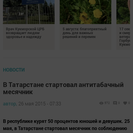
Врач Кукморской ЦРБ
5 августа: благоприятный
17 сек
возвращает людям
день для важных
и смерт
здоровье и надежду
решений и перемен
ветеран
Горбуно
Кукмор
НОВОСТИ
В Татарстане стартовал антитабачный
месячник
автор,
26 мая 2015 - 07:33
572
0
0
В республике курят 50 процентов юношей и девушек. 25
мая, в Татарстане стартовал месячник по соблюдению