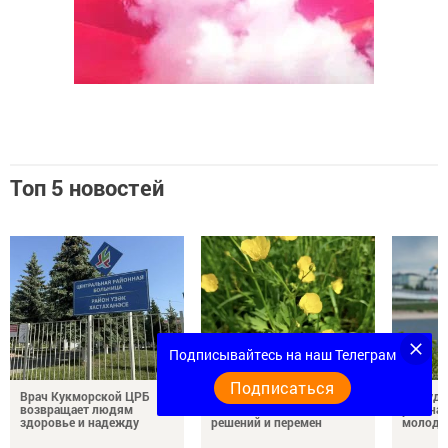
Топ 5 новостей
Подписывайтесь на наш Телеграм
Подписаться
Врач Кукморской ЦРБ
5 августа: благоприятный
В пруду
возвращает людям
день для важных
района 
здоровье и надежду
решений и перемен
молодо