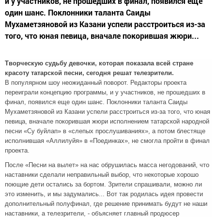
и у участников, не прошедших в финал, появился еще
один шанс. Поклонники таланта Саиды
Мухаметзяновой из Казани успели расстроиться из-за
того, что юная певица, вначале покорившая жюри...
Творческую судьбу девочки, которая показала всей стране
красоту татарской песни, сегодня решат телезрители.
В популярном шоу неожиданный поворот. Редакторы проекта
переиграли концепцию программы, и у участников, не прошедших в
финал, появился еще один шанс. Поклонники таланта Саиды
Мухаметзяновой из Казани успели расстроиться из-за того, что юная
певица, вначале покорившая жюри исполнением татарской народной
песни «Су буйлап» в «слепых прослушиваниях», а потом блестяще
исполнившая «Аллилуйя» в «Поединках», не смогла пройти в финал
проекта.
После «Песни на вылет» на нас обрушилась масса негодований, что
наставники сделали неправильный выбор, что некоторые хорошо
поющие дети остались за бортом. Зрители спрашивали, можно ли
это изменить, и мы задумались... Вот так родилась идея провести
дополнительный полуфинал, где решение принимать будут не наши
наставники, а телезрители, - объясняет главный продюсер