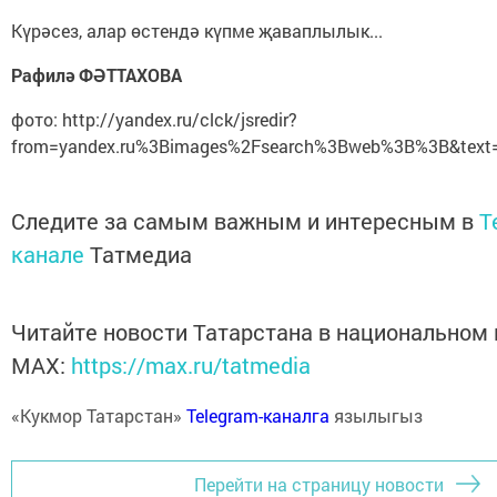
Күрәсез, алар өстендә күпме җаваплылык...
Рафилә ФӘТТАХОВА
фото: http://yandex.ru/clck/jsredir?
from=yandex.ru%3Bimages%2Fsearch%3Bweb%3B%3B&text=
Следите за самым важным и интересным в
T
канале
Татмедиа
Читайте новости Татарстана в национальном
MАХ:
https://max.ru/tatmedia
«Кукмор Татарстан»
Telegram-каналга
язылыгыз
Перейти на страницу новости