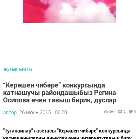
ҖӘМГЫЯТЬ
“Керәшен чибәре” конкурсында
катнашучы райондашыбыз Регина
Осипова өчен тавыш бирик, дуслар
автор,
26 июнь 2015 - 06:20
864
0
0
"Туганайлар" газетасы "Керәшен чибәре" конкурсында
катнашучыларны ачыклау өчен интернет-тавыш бирү