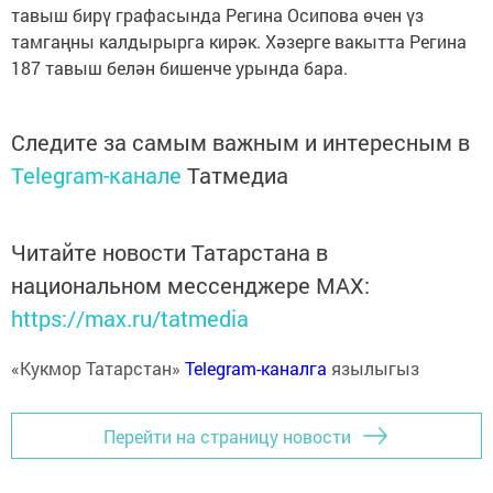
тавыш бирү графасында Регина Осипова өчен үз
тамгаңны калдырырга кирәк. Хәзерге вакытта Регина
187 тавыш белән бишенче урында бара.
Следите за самым важным и интересным в
Telegram-канале
Татмедиа
Читайте новости Татарстана в
национальном мессенджере MАХ:
https://max.ru/tatmedia
«Кукмор Татарстан»
Telegram-каналга
язылыгыз
Перейти на страницу новости