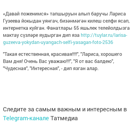
«Давай поженимся» тапшыруын алып баручы Лариса
Гузеева йокыдан уянгач, бизәнмәгән килеш селфи ясап,
интернетка куйган. Фанатлары 55 яшьлек телейолдызга
мактау сүзләре яудырган дип яза
http://tuylar.ru/larisa-
guzeeva-yokydan-uyangach-selfi-yasagan-foto-2536
"Такая естественная, красивая!!!!", "Лариса, хорошего
Вам дня! Очень Вас уважаю!!!", "Я от вас балдею",
"Чудесная", "Интересная", - дип язган алар.
Следите за самым важным и интересным в
Telegram-канале
Татмедиа