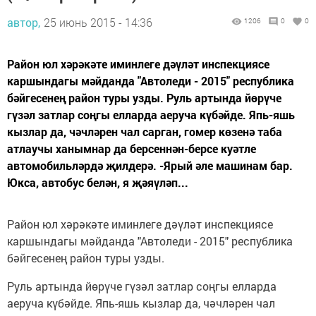
автор,
25 июнь 2015 - 14:36
1206
0
0
Район юл хәрәкәте иминлеге дәүләт инспекциясе
каршындагы мәйданда "Автоледи - 2015" республика
бәйгесенең район туры узды. Руль артында йөрүче
гүзәл затлар соңгы елларда аеруча күбәйде. Япь-яшь
кызлар да, чәчләрен чал сарган, гомер көзенә таба
атлаучы ханымнар да берсеннән-берсе куәтле
автомобильләрдә җилдерә. -Ярый әле машинам бар.
Юкса, автобус белән, я җәяүләп...
Район юл хәрәкәте иминлеге дәүләт инспекциясе
каршындагы мәйданда "Автоледи - 2015" республика
бәйгесенең район туры узды.
Руль артында йөрүче гүзәл затлар соңгы елларда
аеруча күбәйде. Япь-яшь кызлар да, чәчләрен чал