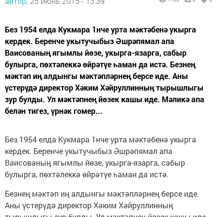
автор,
25 июнь 2015 - 13:39
Без 1954 елда Кукмара 1нче урта мәктәбенә укырга
кердек. Беренче укытучыбыз Әшрәпямал апа
Ваисованың ягымлы йөзе, укырга-язарга, сабыр
булырга, пөхтәлеккә өйрәтүе һаман да истә. Безнең
мәктәп иң алдынгы мәктәпләрнең берсе иде. Аны
үстерүдә директор Хәким Хәйруллинның тырышлыгы
зур булды. Ул мәктәпнең йөзек кашы иде. Мәликә апа
белән тигез, үрнәк гомер...
Без 1954 елда Кукмара 1нче урта мәктәбенә укырга
кердек. Беренче укытучыбыз Әшрәпямал апа
Ваисованың ягымлы йөзе, укырга-язарга, сабыр
булырга, пөхтәлеккә өйрәтүе һаман да истә.
Безнең мәктәп иң алдынгы мәктәпләрнең берсе иде.
Аны үстерүдә директор Хәким Хәйруллинның
тырышлыгы зур булды. Ул мәктәпнең йөзек кашы иде.