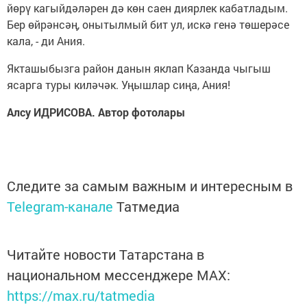
йөрү кагыйдәләрен дә көн саен диярлек кабатладым.
Бер өйрәнсәң, онытылмый бит ул, искә генә төшерәсе
кала, - ди Ания.
Якташыбызга район данын яклап Казанда чыгыш
ясарга туры киләчәк. Уңышлар сиңа, Ания!
Алсу ИДРИСОВА. Автор фотолары
Следите за самым важным и интересным в
Telegram-канале
Татмедиа
Читайте новости Татарстана в
национальном мессенджере MАХ:
https://max.ru/tatmedia