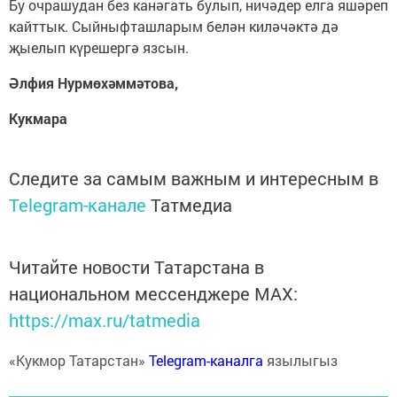
Бу очрашудан без канәгать булып, ничәдер елга яшәреп
кайттык. Сыйныфташларым белән киләчәктә дә
җыелып күрешергә язсын.
Әлфия Нурмөхәммәтова,
Кукмара
Следите за самым важным и интересным в
Telegram-канале
Татмедиа
Читайте новости Татарстана в
национальном мессенджере MАХ:
https://max.ru/tatmedia
«Кукмор Татарстан»
Telegram-каналга
язылыгыз