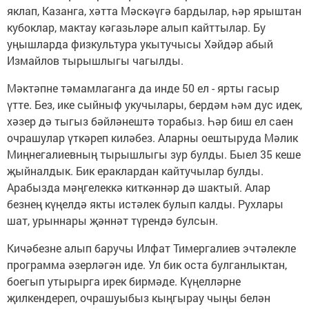
яклап, Казанга, хәтта Мәскәүгә бардылар, һәр ярыштан
кубоклар, мактау кәгазьләре алып кайттылар. Бу
уңышларда физкультура укытучысы Хәйдәр абый
Измайлов тырышлыгы чагылды.
Мәктәпне тәмамлаганга да инде 50 ел - ярты гасыр
үтте. Без, ике сыйныф укучылары, бердәм һәм дус идек,
хәзер дә тыгыз бәйләнештә торабыз. Һәр биш ел саен
очрашулар үткәреп киләбез. Аларны оештыруда Мәлик
Миңнегалиевның тырышлыгы зур булды. Быел 35 кеше
җыйналдык. Бик ераклардан кайтучылар булды.
Арабызда мәңгелеккә киткәннәр дә шактый. Алар
безнең күңелдә якты истәлек булып калды. Рухлары
шат, урыннары җәннәт түрендә булсын.
Кичәбезне алып баручы Илфат Тимергалиев эчтәлекле
программа әзерләгән иде. Ул бик оста булганлыктан,
боегып утырырга ирек бирмәде. Күңелләрне
җилкендереп, очрашуыбыз кыңгырау чыңы белән