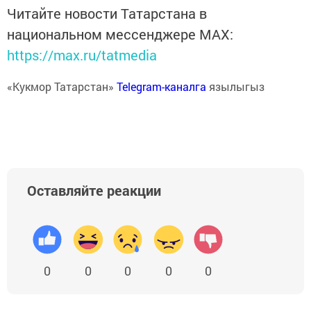
Читайте новости Татарстана в
национальном мессенджере MАХ:
https://max.ru/tatmedia
«Кукмор Татарстан»
Telegram-каналга
язылыгыз
Оставляйте реакции
0
0
0
0
0