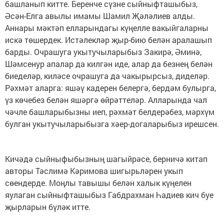
башланып китте. Беренче сүзне сыйныфташыбыз,
Әсән-Елга авылы имамы Шамил Җәләлиев алды.
Аннары мәктәп елларындагы күңелле вакыйгаларны
искә төшердек. Истәлекләр җыр-бию белән аралашып
барды. Очрашуга укытучыларыбыз Закирә, Әминә,
Шәмсенур апалар да килгән иде, алар да безнең белән
биеделәр, киләсе очрашуга да чакырырсыз, диделәр.
Рәхмәт аларга: яшәү кадерен белергә, бердәм булырга,
үз көчебез белән яшәргә өйрәттеләр. Алларында чал
чәчле башларыбызны иеп, рәхмәт белдерәбез, мәрхүм
булган укытучыларыбызга хәер-догаларыбыз ирешсен.
Кичәдә сыйныфыбызның шагыйрәсе, берничә китап
авторы Тәслимә Кәримова шигырьләрен укып
сөендерде. Моңлы тавышы белән халык күңелен
яулаган сыйныфташыбыз Габдрахман Һадиев кич буе
җырларын бүләк итте.