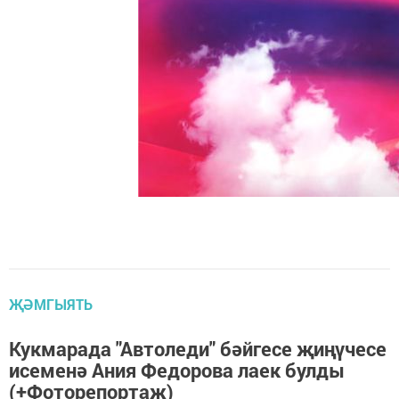
ҖӘМГЫЯТЬ
Кукмарада "Автоледи" бәйгесе җиңүчесе
исеменә Ания Федорова лаек булды
(+Фоторепортаж)