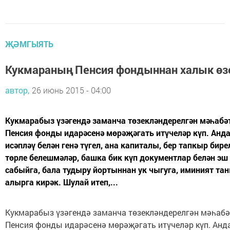
ҖӘМГЫЯТЬ
Кукмараның Пенсия фондыннан халык ө
автор,
26 июнь 2015 - 04:00
Кукмарабыз үзәгендә заманча төзекләндерелгән мәһабә
Пенсия фонды идарәсенә мөрәҗәгать итүчеләр күп. Анда
исәпләү белән генә түгел, ана капиталы, бер тапкыр бире
төрле белешмәләр, башка бик күп документлар белән эш 
сабыйга, бала тудыру йортыннан ук чыгуга, иминият т
алырга кирәк. Шулай итеп,...
Кукмарабыз үзәгендә заманча төзекләндерелгән мәһабә
Пенсия фонды идарәсенә мөрәҗәгать итүчеләр күп. Анда