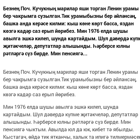
Безнең Поч. Кучукның марилар яши торган Ленин урамы
бер чакрымга сузылган.Тик урамыбызны бер әйләнсәң,
башка анда керәсе килми: кыш көне көрт басса, яздан
көзгә кадәр саз ерып йөрибез. Мин 1976 елда шушы
авылга эшкә килеп, шунда картайдым. Шул дәвердә күп
җитәкчеләр, депутатлар алышынды. Һәрберсе юлны
рәтләргә сүз бирде. Мин пенсиягә...
Безнең Поч. Кучукның марилар яши торган Ленин урамы
бер чакрымга сузылган.Тик урамыбызны бер әйләнсәң,
башка анда керәсе килми: кыш көне көрт басса, яздан
көзгә кадәр саз ерып йөрибез.
Мин 1976 елда шушы авылга эшкә килеп, шунда
картайдым. Шул дәвердә күпме җитәкчеләр, депутатлар
алышынды. Һәрберсе юлны рәтләргә сүз бирде. Мин
пенсиягә чыктым. Авылда юл да юк, кибет тә ябылды.
Кыстагач, өйдә тик ятканчы, халык та ипигә тилмермәсе