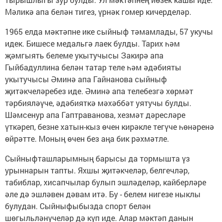
Мәликә апа белән тигез, үрнәк гомер кичерделәр.
1965 елда мәктәпне ике сыйныф тәмамлады, 57 укучы
идек. Бишесе медальгә лаек булды. Тарих һәм
җәмгыять белеме укытучысы Закирә апа
Гыйбадуллина белән татар теле һәм әдәбияты
укытучысы Әминә апа Гайнанова сыйныф
җитәкчеләребез иде. Әминә апа телебезгә хөрмәт
тәрбияләүче, әдәбияткә мәхәббәт уятучы булды.
Шәмсенур апа Гаптраванова, хезмәт дәресләре
үткәреп, безне хатын-кыз өчен кирәкле тегүче һөнәренә
өйрәтте. Моның өчен без аңа бик рәхмәтле.
Сыйныфташларымның барысы да тормышта үз
урыннарын тапты. Яхшы җитәкчеләр, белгечләр,
табиблар, хисапчылар булып эшләделәр, кайберләре
әле дә эшләвен дәвам итә. Бу - белем нигезе ныклы
булудан. Сыйныфыбызда спорт белән
шөгыльләнүчеләр дә күп иде. Алар мәктәп данын