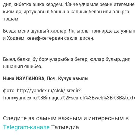
дип, кибеткә эшкә кердем. 43нче үлчәмле резин итегемне
киям дә, иртүк авыл башына капчык белән ипи алырга
төшәм.
Бездә менә шундый хәлләр. Яңгырлы төннәрдә дә уянып
я Ходаем, хәвеф-хәтәрдән сакла, дисең.
Быел, бәлки, бу борчуларыбыз бетәр, юллар булыр, дип
ышанып яшибез.
Нина ИЗУЛАНОВА, Поч. Кучук авылы
фото: http://yandex.ru/clck/jsredir?
from=yandex.ru%3Bimages%2Fsearch%3Bweb%3B%3B&text
Следите за самым важным и интересным в
Telegram-канале
Татмедиа