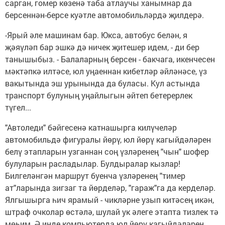
сарган, гомер көзенә таба атлаучы ханымнар да
берсеннән-берсе куәтле автомобильләрдә җилдерә.
-Ярый әле машинам бар. Юкса, автобус белән, я
җәяүләп бар эшкә дә ничек җитешер идем, - ди бер
танышыбыз. - Балаларның берсен - бакчага, икенчесен
мәктәпкә илтәсе, юл уңаеннан кибетләр әйләнәсе, үз
вакытында эш урынында да буласы. Кул астында
транспорт булуның уңайлыгын әйтеп бетерерлек
түгел...
"Автоледи" бәйгесенә катнашырга килүчеләр
автомобильдә фигуралы йөрү, юл йөрү кагыйдәләрен
белү этапларын узганнан соң үзләренең "чын" шофер
булуларын расладылар. Булдыралар кызлар!
Билгеләнгән маршрут буенча үзләренең "тимер
ат"ларында зигзаг та йөрделәр, "гараж"га да керделәр.
Ялгышырга һич ярамый - чикләрне узып китәсең икән,
штраф очколар өстәлә, шулай ук әлеге этапта тизлек тә
мөһим. Ә инде компьютерда юл йөрү кагыйдәләрен