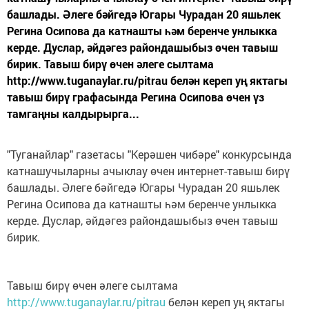
башлады. Әлеге бәйгедә Югары Чурадан 20 яшьлек
Регина Осипова да катнашты һәм беренче унлыкка
керде. Дуслар, әйдәгез райондашыбыз өчен тавыш
бирик. Тавыш бирү өчен әлеге сылтама
http://www.tuganaylar.ru/pitrau белән кереп уң яктагы
тавыш бирү графасында Регина Осипова өчен үз
тамгаңны калдырырга...
"Туганайлар" газетасы "Керәшен чибәре" конкурсында
катнашучыларны ачыклау өчен интернет-тавыш бирү
башлады. Әлеге бәйгедә Югары Чурадан 20 яшьлек
Регина Осипова да катнашты һәм беренче унлыкка
керде. Дуслар, әйдәгез райондашыбыз өчен тавыш
бирик.
Тавыш бирү өчен әлеге сылтама
http://www.tuganaylar.ru/pitrau
белән кереп уң яктагы