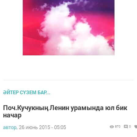
ӘЙТЕР СҮЗЕМ БАР...
Поч.Кучукның Ленин урамында юл бик
начар
автор,
26 июнь 2015 - 05:05
870
0