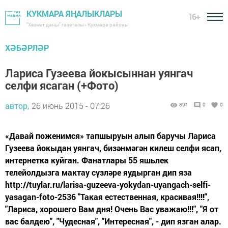
КУКМАРА ЯҢАЛЫКЛАРЫ
16+
"Хезмәт даны" газетасы - Кукмара районы
ХӘБӘРЛӘР
Лариса Гузеева йокысыннан уянгач
селфи ясаган (+Фото)
автор,
26 июнь 2015 - 07:26
891
0
0
«Давай поженимся» тапшыруын алып баручы Лариса
Гузеева йокыдан уянгач, бизәнмәгән килеш селфи ясап,
интернетка куйган. Фанатлары 55 яшьлек
телейолдызга мактау сүзләре яудырган дип яза
http://tuylar.ru/larisa-guzeeva-yokydan-uyangach-selfi-
yasagan-foto-2536 "Такая естественная, красивая!!!!",
"Лариса, хорошего Вам дня! Очень Вас уважаю!!!", "Я от
вас балдею", "Чудесная", "Интересная", - дип язган алар.