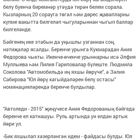
белү буенча биремнәр үтәүдә тирән белем сорала.
Кызларның 20 сорауга төгәл һәм дөрес җавапларны
күпме вакытта билгеләп чыгуларыннан чыгып баллар
билгеләнде.
Бәйгенең ике этабын да уңышлы узганнан соң,
нәтиҗәләр ясалды. Беренче урынга Кукмарадан Ания
Федорова чыкты. Икенче-өченче урыннарны исә Әлфия
Муллыева һәм Лилия Гариповалар бүлеште. Людмила
Соколова "Автомобильдә иң яхшы йөрүче", ә Зәлия
Сабирова "Юл йөрү кагыйдәләрен белү остасы"
номинацияләрендә беренче булдылар.
"Автоледи - 2015" җиңүчесе Ания Федорованың бәйгедә
беренче ел катнашуы. Руль артында ун елдан артык
йөри ул.
-Бик яхшылап хәзерләнгән идем - файдасы булды. Юл