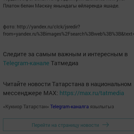
Платон белән Мәскәү янындагы өйләрендә яшәде.
фото: http://yandex.ru/clck/jsredir?
from=yandex.ru%3Bimages%2Fsearch%3Bweb%3B%3B&text
Следите за самым важным и интересным в
Telegram-канале
Татмедиа
Читайте новости Татарстана в национальном
мессенджере MАХ:
https://max.ru/tatmedia
«Кукмор Татарстан»
Telegram-каналга
язылыгыз
Перейти на страницу новости