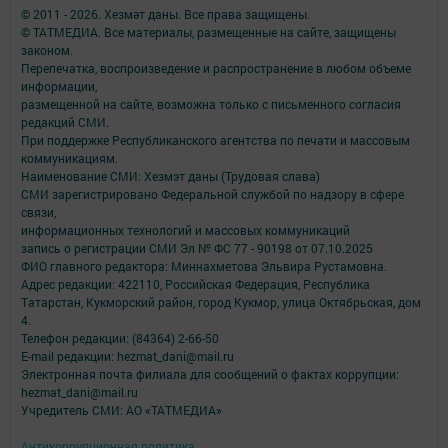
© 2011 - 2026. Хезмәт даны. Все права защищены.
© ТАТМЕДИА. Все материалы, размещенные на сайте, защищены
законом.
Перепечатка, воспроизведение и распространение в любом объеме
информации,
размещенной на сайте, возможна только с письменного согласия
редакций СМИ.
При поддержке Республиканского агентства по печати и массовым
коммуникациям.
Наименование СМИ: Хезмэт даны (Трудовая слава)
СМИ зарегистрировано Федеральной службой по надзору в сфере
связи,
информационных технологий и массовых коммуникаций
запись о регистрации СМИ Эл № ФС 77 - 90198 от 07.10.2025
ФИО главного редактора: Миннахметова Эльвира Рустамовна.
Адрес редакции: 422110, Российская Федерация, Республика
Татарстан, Кукморский район, город Кукмор, улица Октябрьская, дом
4.
Телефон редакции: (84364) 2-66-50
E-mail редакции: hezmat_dani@mail.ru
Электронная почта филиала для сообщений о фактах коррупции:
hezmat_dani@mail.ru
Учредитель СМИ: АО «ТАТМЕДИА»
Антикоррупционная политика