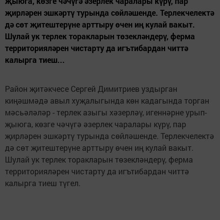
җыюга, көзге чәчүгә әзерлек чаралары күрү, пар
җирләрен эшкәртү турында сөйләшенде. Терлекчелектә
дә сөт җитештерүне арттыру өчен иң кулай вакыт.
Шулай ук терлек торакларын төзекләндерү, ферма
территорияләрен чистарту да игътибардан читтә
калырга тиеш...
Район җитәкчесе Сергей Димитриев уздырган
киңәшмәдә авыл хуҗалыгында көн кадагында торган
мәсьәләләр - терлек азыгы хәзерләү, игеннәрне урып-
җыюга, көзге чәчүгә әзерлек чаралары күрү, пар
җирләрен эшкәртү турында сөйләшенде. Терлекчелектә
дә сөт җитештерүне арттыру өчен иң кулай вакыт.
Шулай ук терлек торакларын төзекләндерү, ферма
территорияләрен чистарту да игътибардан читтә
калырга тиеш түгел.