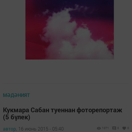
МӘДӘНИЯТ
Кукмара Сабан туеннан фоторепортаж
(5 бүлек)
автор,
16 июнь 2015 - 05:40
1071
0
0