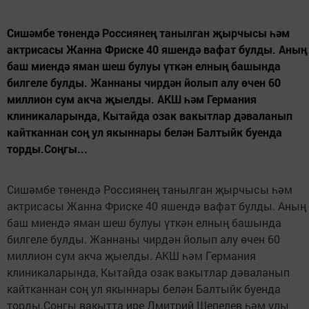
Сишәмбе төнендә Россиянең танылган җырчысы һәм
актрисасы Жанна Фриске 40 яшендә вафат булды. Аның
баш миендә яман шеш булуы үткән елның башында
билгеле булды. Жаннаны чирдән йолып алу өчен 60
миллион сум акча җыелды. АКШ һәм Германия
клиникаларында, Кытайда озак вакытлар дәваланып
кайтканнан соң ул якыннары белән Балтыйк буенда
торды.Соңгы...
Сишәмбе төнендә Россиянең танылган җырчысы һәм
актрисасы Жанна Фриске 40 яшендә вафат булды. Аның
баш миендә яман шеш булуы үткән елның башында
билгеле булды. Жаннаны чирдән йолып алу өчен 60
миллион сум акча җыелды. АКШ һәм Германия
клиникаларында, Кытайда озак вакытлар дәваланып
кайтканнан соң ул якыннары белән Балтыйк буенда
торды.Соңгы вакытта ире Дмитрий Шепелев һәм улы