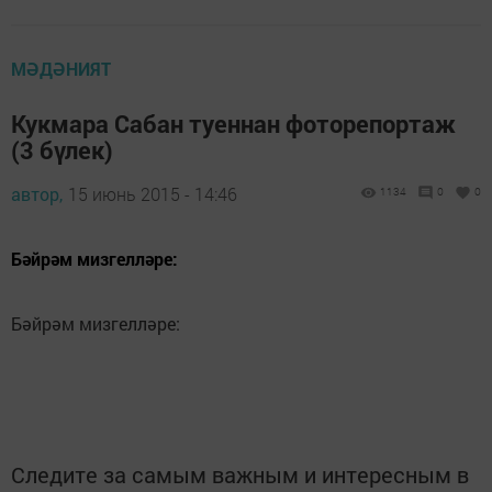
МӘДӘНИЯТ
Кукмара Сабан туеннан фоторепортаж
(3 бүлек)
автор,
15 июнь 2015 - 14:46
1134
0
0
Бәйрәм мизгелләре:
Бәйрәм мизгелләре:
Следите за самым важным и интересным в