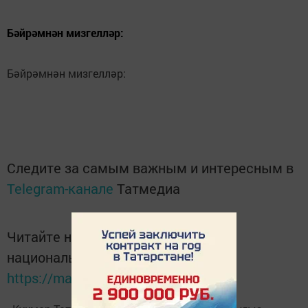
Бәйрәмнән мизгелләр:
Бәйрәмнән мизгелләр:
Следите за самым важным и интересным в
Telegram-канале
Татмедиа
Читайте новости Татарстана в
национальном мессенджере MАХ:
https://max.ru/tatmedia