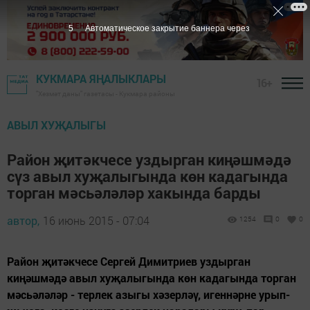
4
Автоматическое закрытие баннера через
КУКМАРА ЯҢАЛЫКЛАРЫ
16+
"Хезмәт даны" газетасы - Кукмара районы
АВЫЛ ХУҖАЛЫГЫ
Район җитәкчесе уздырган киңәшмәдә
сүз авыл хуҗалыгында көн кадагында
торган мәсьәләләр хакында барды
автор,
16 июнь 2015 - 07:04
1254
0
0
Район җитәкчесе Сергей Димитриев уздырган
киңәшмәдә авыл хуҗалыгында көн кадагында торган
мәсьәләләр - терлек азыгы хәзерләү, игеннәрне урып-