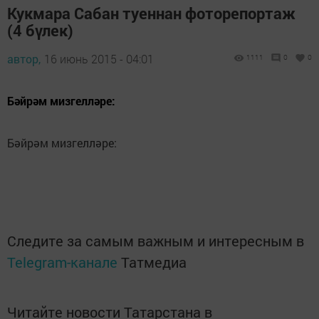
Кукмара Сабан туеннан фоторепортаж
(4 бүлек)
автор,
16 июнь 2015 - 04:01
1111
0
0
Бәйрәм мизгелләре:
Бәйрәм мизгелләре:
Следите за самым важным и интересным в
Telegram-канале
Татмедиа
Читайте новости Татарстана в