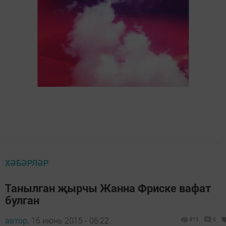
ХӘБӘРЛӘР
Танылган җырчы Жанна Фриске вафат
булган
автор,
16 июнь 2015 - 06:22
913
0