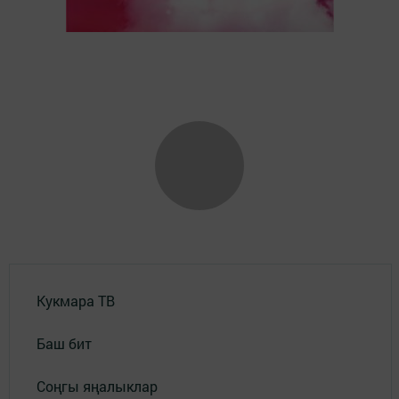
Кукмара ТВ
Баш бит
Соңгы яңалыклар