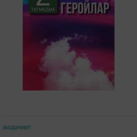
МӘДӘНИЯТ