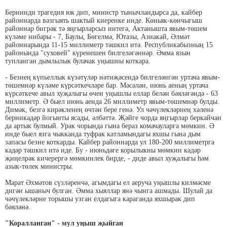
Бернинди трагедия юк дип, министр тынычландырса да, кайбер
районнарда вәзгыять шактый киеренке инде. Көньяк-көнчыгыш
районнар бигрәк тә яңгырларсыз интегә, Актанышта явым-төшем
күләме нибары - 7, Баулы, Бөгелмә, Ютазы, Азнакай, Әлмәт
районнарында 11-15 миллиметр тәшкил итә. Республикабызның 15
районында "суховей" күренешен билгеләгәннәр. Әмма язын
тупланган дымлылык булачак уңышны коткара.
- Безнең күпьеллык күзәтүләр нәтиҗәсендә билгеләнгән уртача явым-
төшемнәр күләме күрсәткечләре бар. Мәсәлән, июнь аеның уртача
күрсәткече авыл хуҗалыгы өчен уңышлы еллар белән бәяләгәндә - 63
миллиметр. Ә быел июнь аенда 26 миллиметр явым-төшемнәр булды.
Димәк, безгә кирәкленең өчтән бере генә. Ул чәчүлекләрнең хәленә
берникадәр йогынты ясады, әлбәттә. Җәйге чорда яңгырлар беркайчан
да артык булмый. Урак чорында гына бераз комачауларга мөмкин. Ә
инде быел язга чыкканда туфрак катламындагы яхшы гына дым
запасы безне коткарды. Кайбер районнарда ул 180-200 миллиметрга
кадәр тәшкил итә иде. Бу - июньдәге корылыкны мөмкин кадәр
җиңелрәк кичерергә мөмкинлек бирде, - диде авыл хуҗалыгы һәм
азык-төлек министры.
Марат Әхмәтов сүзләренчә, агымдагы ел аеруча уңышлы килмәсме
дигән ышаныч булган. Әмма хыяллар янә чынга ашмады. Шулай да
чәчүлекләрне торышы узган елдагыга караганда яхшырак дип
бәяләнә.
"Коралланган" - мул уңыш җыйган