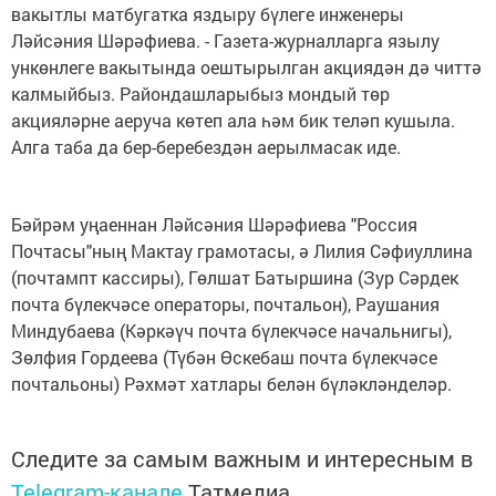
вакытлы матбугатка яздыру бүлеге инженеры
Ләйсәния Шәрәфиева. - Газета-журналларга язылу
ункөнлеге вакытында оештырылган акциядән дә читтә
калмыйбыз. Райондашларыбыз мондый төр
акцияләрне аеруча көтеп ала һәм бик теләп кушыла.
Алга таба да бер-беребездән аерылмасак иде.
Бәйрәм уңаеннан Ләйсәния Шәрәфиева "Россия
Почтасы"ның Мактау грамотасы, ә Лилия Сәфиуллина
(почтампт кассиры), Гөлшат Батыршина (Зур Сәрдек
почта бүлекчәсе операторы, почтальон), Раушания
Миндубаева (Кәркәүч почта бүлекчәсе начальнигы),
Зөлфия Гордеева (Түбән Өскебаш почта бүлекчәсе
почтальоны) Рәхмәт хатлары белән бүләкләнделәр.
Следите за самым важным и интересным в
Telegram-канале
Татмедиа