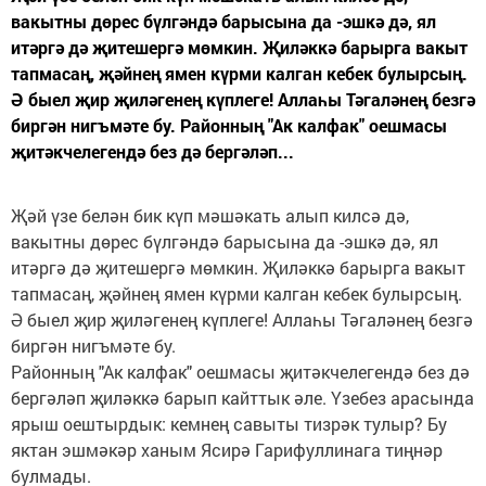
вакытны дөрес бүлгәндә барысына да -эшкә дә, ял
итәргә дә җитешергә мөмкин. Җиләккә барырга вакыт
тапмасаң, җәйнең ямен күрми калган кебек булырсың.
Ә быел җир җиләгенең күплеге! Аллаһы Тәгаләнең безгә
биргән нигъмәте бу. Районның "Ак калфак" оешмасы
җитәкчелегендә без дә бергәләп...
Җәй үзе белән бик күп мәшәкать алып килсә дә,
вакытны дөрес бүлгәндә барысына да -эшкә дә, ял
итәргә дә җитешергә мөмкин. Җиләккә барырга вакыт
тапмасаң, җәйнең ямен күрми калган кебек булырсың.
Ә быел җир җиләгенең күплеге! Аллаһы Тәгаләнең безгә
биргән нигъмәте бу.
Районның "Ак калфак" оешмасы җитәкчелегендә без дә
бергәләп җиләккә барып кайттык әле. Үзебез арасында
ярыш оештырдык: кемнең савыты тизрәк тулыр? Бу
яктан эшмәкәр ханым Ясирә Гарифуллинага тиңнәр
булмады.