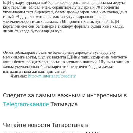
БДИ үткәрү турында кайбер фикерләр россиялеләр арасында аеруча
киң таралган. Мисал өчен, сораштырылучыларның 70 проценты
укучыларны тест бирдертеп, белем дәрәҗәләрен генә киметәләр, дип
саный. Ә дәүләт имтиханы мәктәп укучыларының шәхси
үзенчәлекләрен исәпкә алмавын 68 процент халык хуплый. БДИ
кертелгәннән соң белемнәрне тикшерү формаль булып кына калды,
дигән фикердә булучылар да күп.
Әмма төбәкләрдәге сәләтле балаларның дәрәҗәле вузларда уку
мөмкинлеге артты, шул ук вакытта БДИны тапшырыр өчен мәктәптә
алган белемнәр җитмәвен ассызыклаучылар шактый. Шунысы хак: ил
халкы укучыларның белемнәрен тикшерү өчен бердәм дәүләт
имтиханы гына җитми, дип саный.
Чыганак:
http://m.intertat.ru/tt/society
Следите за самым важным и интересным в
Telegram-канале
Татмедиа
Читайте новости Татарстана в