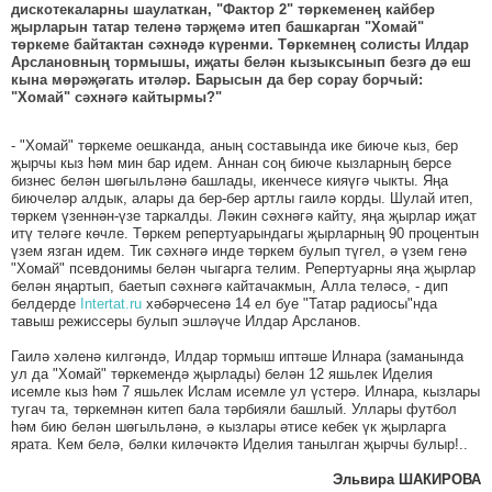
дискотекаларны шаулаткан, "Фактор 2" төркеменең кайбер
җырларын татар теленә тәрҗемә итеп башкарган "Хомай"
төркеме байтактан сәхнәдә күренми. Төркемнең солисты Илдар
Арслановның тормышы, иҗаты белән кызыксынып безгә дә еш
кына мөрәҗәгать итәләр. Барысын да бер сорау борчый:
"Хомай" сәхнәгә кайтырмы?"
- "Хомай" төркеме оешканда, аның составында ике биюче кыз, бер
җырчы кыз һәм мин бар идем. Аннан соң биюче кызларның берсе
бизнес белән шөгыльләнә башлады, икенчесе кияүгә чыкты. Яңа
биючеләр алдык, алары да бер-бер артлы гаилә корды. Шулай итеп,
төркем үзеннән-үзе таркалды. Ләкин сәхнәгә кайту, яңа җырлар иҗат
итү теләге көчле. Төркем репертуарындагы җырларның 90 процентын
үзем язган идем. Тик сәхнәгә инде төркем булып түгел, ә үзем генә
"Хомай" псевдонимы белән чыгарга телим. Репертуарны яңа җырлар
белән яңартып, баетып сәхнәгә кайтачакмын, Алла теләсә, - дип
белдерде
Intertat.ru
хәбәрчесенә 14 ел буе "Татар радиосы"нда
тавыш режиccеры булып эшләүче Илдар Арсланов.
Гаилә хәленә килгәндә, Илдар тормыш иптәше Илнара (заманында
ул да "Хомай" төркемендә җырлады) белән 12 яшьлек Иделия
исемле кыз һәм 7 яшьлек Ислам исемле ул үстерә. Илнара, кызлары
тугач та, төркемнән китеп бала тәрбияли башлый. Уллары футбол
һәм бию белән шөгыльләнә, ә кызлары әтисе кебек үк җырларга
ярата. Кем белә, бәлки киләчәктә Иделия танылган җырчы булыр!..
Эльвира ШАКИРОВА