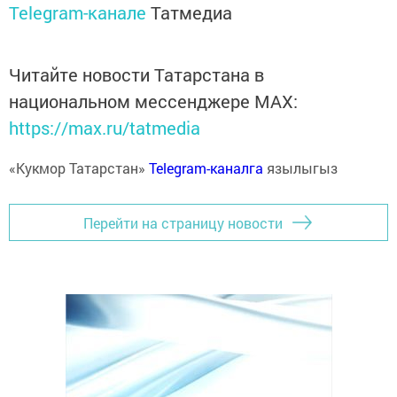
Telegram-канале
Татмедиа
Читайте новости Татарстана в
национальном мессенджере MАХ:
https://max.ru/tatmedia
«Кукмор Татарстан»
Telegram-каналга
язылыгыз
Перейти на страницу новости