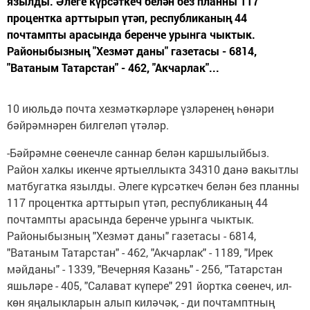
язылды. Әлеге күрсәткеч белән без планны 117
процентка арттырып үтәп, республиканың 44
почтампты арасында беренче урынга чыктык.
Районыбызның "Хезмәт даны" газетасы - 6814,
"Ватаным Татарстан" - 462, "Акчарлак"...
10 июльдә почта хезмәткәрләре үзләренең һөнәри
бәйрәмнәрен билгеләп үтәләр.
-Бәйрәмне сөенечле саннар белән каршылыйбыз.
Район халкы икенче яртыеллыкта 34310 данә вакытлы
матбугатка язылды. Әлеге күрсәткеч белән без планны
117 процентка арттырып үтәп, республиканың 44
почтампты арасында беренче урынга чыктык.
Районыбызның "Хезмәт даны" газетасы - 6814,
"Ватаным Татарстан" - 462, "Акчарлак" - 1189, "Ирек
мәйданы" - 1339, "Вечерняя Казань" - 256, "Татарстан
яшьләре - 405, "Салават күпере" 291 йортка сөенеч, ил-
көн яңалыкларын алып киләчәк, - ди почтамптның