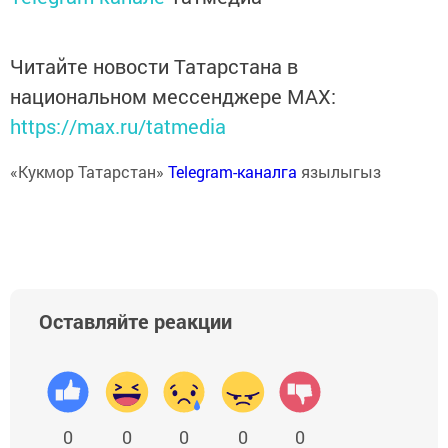
Читайте новости Татарстана в
национальном мессенджере MАХ:
https://max.ru/tatmedia
«Кукмор Татарстан»
Telegram-каналга
язылыгыз
Оставляйте реакции
0
0
0
0
0