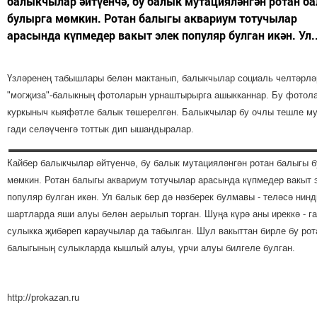
балыкчылар әйтүенчә, бу балык мутацияләнгән ротан б
булырга мөмкин. Ротан балыгы аквариум тотучылар
арасында күпмедер вакыт элек популяр булган икән. Ул..
Үзләренең табышлары белән мактанып, балыкчылар социаль челтәрлә
"могҗиза"-балыкның фотоларын урнаштырырга ашыкканнар. Бу фотол
куркыныч кыяфәтле балык төшерелгән. Балыкчылар бу очлы тешле м
гади селәүченгә тоттык дип ышандыралар.
Кайбер балыкчылар әйтүенчә, бу балык мутацияләнгән ротан балыгы 
мөмкин. Ротан балыгы аквариум тотучылар арасында күпмедер вакыт 
популяр булган икән. Ул балык бер дә нәзберек булмавы - теләсә нинд
шартларда яши алуы белән аерылып торган. Шуңа күрә аны иреккә - г
сулыкка җибәреп караучылар да табылган. Шул вакыттан бирле бу рот
балыгының сулыкларда кышлый алуы, үрчи алуы билгеле булган.
http://prokazan.ru