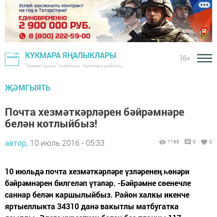
КУКМАРА ЯҢАЛЫКЛАРЫ
16+
"Хезмәт даны" газетасы - Кукмара районы
ҖӘМГЫЯТЬ
Почта хезмәткәрләрен бәйрәмнәре
белән котлыйбыз!
автор,
10 июль 2016 - 05:33
1169
0
0
10 июльдә почта хезмәткәрләре үзләренең һөнәри
бәйрәмнәрен билгеләп үтәләр. -Бәйрәмне сөенечле
саннар белән каршылыйбыз. Район халкы икенче
яртыеллыкта 34310 данә вакытлы матбугатка