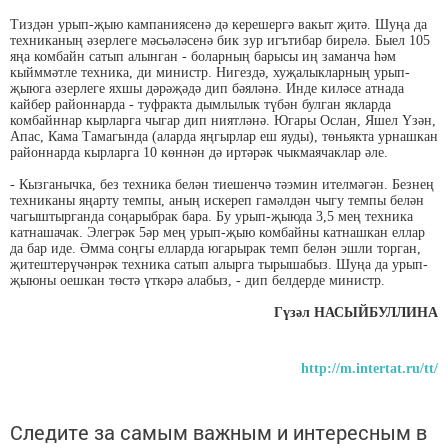
Тиздән урып-җыю кампаниясенә дә керешергә вакыт җитә. Шуңа да
техниканың әзерлеге мәсьәләсенә бик зур игътибар бирелә. Быел 105
яңа комбайн сатып алынган - боларның барысы иң заманча һәм
кыйммәтле техника, ди министр. Нигездә, хуҗалыкларның урып-
җыюга әзерлеге яхшы дәрәҗәдә дип бәяләнә. Инде киләсе атнада
кайбер районнарда - туфракта дымлылык түбән булган якларда
комбайннар кырларга чыгар дип ниятләнә. Югары Ослан, Яшел Үзән,
Апас, Кама Тамагында (аларда яңгырлар еш яуды), төньякта урнашкан
районнарда кырларга 10 көннән дә иртәрәк чыкмаячаклар әле.
- Кызганычка, без техника белән тиешенчә тәэмин ителмәгән. Безнең
техниканы яңарту темпы, аның искереп гамәлдән чыгу темпы белән
чагыштырганда соңарыбрак бара. Бу урып-җыюда 3,5 мең техника
катнашачак. Элегрәк 5әр мең урып-җыю комбайны катнашкан еллар
да бар иде. Әмма соңгы елларда югарырак темп белән эшли торган,
җитештерүчәнрәк техника сатып алырга тырышабыз. Шуңа да урып-
җыюны оешкан төстә үткәрә алабыз, - дип белдерде министр.
Гүзәл НАСЫЙБУЛЛИНА
http://m.intertat.ru/tt/
Следите за самым важным и интересным в