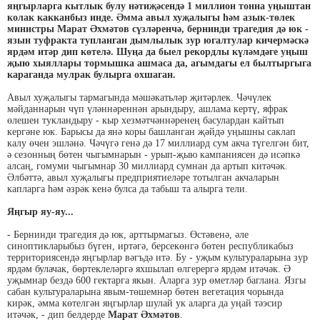
яңгырларга кытлык булу нәтиҗәсендә 1 миллион тонна уңыштан
колак какканбыз инде. Әмма авыл хуҗалыгы һәм азык-төлек
министры Марат Әхмәтов сүзләренчә, бернинди трагедия дә юк -
язын туфракта тупланган дымлылык зур югалтулар кичермәскә
ярдәм итәр дип көтелә. Шуңа да быел рекордлы күләмдәге уңыш
җыю хыяллары тормышка ашмаса да, агымдагы ел былтыргыга
караганда мулрак булырга охшаган.
Авыл хуҗалыгы тармагында мәшәкатьләр җитәрлек. Чәчүлек
мәйданнарын чүп үләннәреннән арындыру, ашлама кертү, яфрак
өлешен тукландыру - кыр хезмәтчәннәренең басулардан кайтып
кергәне юк. Барысы да янә коры башланган җәйдә уңышны саклап
калу өчен эшләнә. Чәчүгә генә дә 17 миллиард сум акча түгелгән бит,
ә сезонның бөтен чыгымнарын - урып-җыю кампаниясен дә исәпкә
алсаң, гомуми чыгымнар 30 миллиард сумнан да артып китәчәк.
Әлбәттә, авыл хуҗалыгы предприятиеләре тотылган акчаларын
капларга һәм әзрәк кенә булса да табыш та алырга тели.
Яңгыр яу-яу...
- Бернинди трагедия дә юк, арттырмагыз. Өстәвенә, әле
синоптикларыбыз бүген, иртәгә, берсекөнгә бөтен республикабыз
территориясендә яңгырлар вәгъдә итә. Бу - уҗым культураларына зур
ярдәм булачак, бөртеклеләргә яхшылап өлгерергә ярдәм итәчәк. Ә
уҗымнар бездә 600 гектарга якын. Аларга зур өметләр баглана. Язгы
сабан культураларына явым-төшемнәр бөтен вегетация чорында
кирәк, әмма көтелгән яңгырлар шулай ук аларга да уңай тәэсир
итәчәк, - дип белдерде
Марат Әхмәтов
.