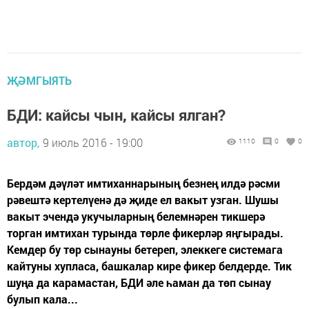
ҖӘМГЫЯТЬ
БДИ: кайсы чын, кайсы ялган?
автор,
9 июль 2016 - 19:00
1110
0
0
Бердәм дәүләт имтиханнарының безнең илдә рәсми
рәвештә кертелүенә дә җиде ел вакыт узган. Шушы
вакыт эчендә укучыларның белемнәрен тикшерә
торган имтихан турында төрле фикерләр яңгырады.
Кемдер бу төр сынауны бетереп, элеккеге системага
кайтуны хупласа, башкалар кире фикер белдерде. Тик
шуңа да карамастан, БДИ әле һаман да төп сынау
булып кала...