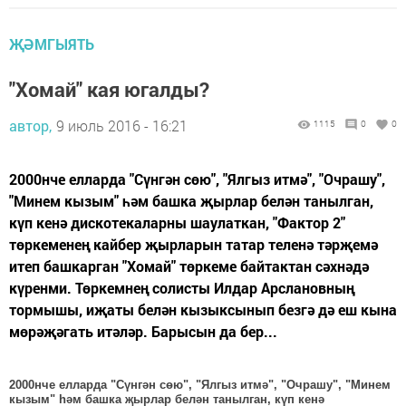
ҖӘМГЫЯТЬ
"Хомай" кая югалды?
автор,
9 июль 2016 - 16:21
1115
0
0
2000нче елларда "Сүнгән сөю", "Ялгыз итмә", "Очрашу",
"Минем кызым" һәм башка җырлар белән танылган,
күп кенә дискотекаларны шаулаткан, "Фактор 2"
төркеменең кайбер җырларын татар теленә тәрҗемә
итеп башкарган "Хомай" төркеме байтактан сәхнәдә
күренми. Төркемнең солисты Илдар Арслановның
тормышы, иҗаты белән кызыксынып безгә дә еш кына
мөрәҗәгать итәләр. Барысын да бер...
2000нче елларда "Сүнгән сөю", "Ялгыз итмә", "Очрашу", "Минем
кызым" һәм башка җырлар белән танылган, күп кенә