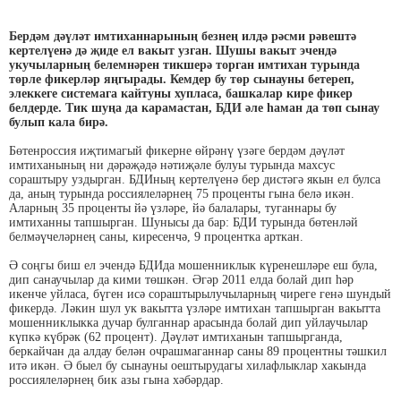
Бердәм дәүләт имтиханнарының безнең илдә рәсми рәвештә
кертелүенә дә җиде ел вакыт узган. Шушы вакыт эчендә
укучыларның белемнәрен тикшерә торган имтихан турында
төрле фикерләр яңгырады. Кемдер бу төр сынауны бетереп,
элеккеге системага кайтуны хупласа, башкалар кире фикер
белдерде. Тик шуңа да карамастан, БДИ әле һаман да төп сынау
булып кала бирә.
Бөтенроссия иҗтимагый фикерне өйрәнү үзәге бердәм дәүләт
имтиханының ни дәрәҗәдә нәтиҗәле булуы турында махсус
сораштыру уздырган. БДИның кертелүенә бер дистәгә якын ел булса
да, аның турында россиялеләрнең 75 проценты гына белә икән.
Аларның 35 проценты йә үзләре, йә балалары, туганнары бу
имтиханны тапшырган. Шунысы да бар: БДИ турында бөтенләй
белмәүчеләрнең саны, киресенчә, 9 процентка арткан.
Ә соңгы биш ел эчендә БДИда мошенниклык күренешләре еш була,
дип санаучылар да кими төшкән. Әгәр 2011 елда болай дип һәр
икенче уйласа, бүген исә сораштырылучыларның чиреге генә шундый
фикердә. Ләкин шул ук вакытта үзләре имтихан тапшырган вакытта
мошенниклыкка дучар булганнар арасында болай дип уйлаучылар
күпкә күбрәк (62 процент). Дәүләт имтиханын тапшырганда,
беркайчан да алдау белән очрашмаганнар саны 89 процентны тәшкил
итә икән. Ә быел бу сынауны оештырудагы хилафлыклар хакында
россиялеләрнең бик азы гына хәбәрдар.