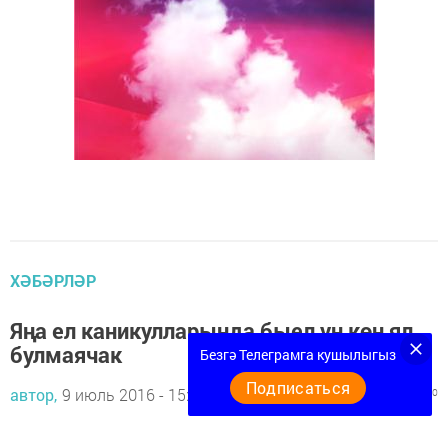
ХӘБӘРЛӘР
Яңа ел каникулларында быел ун көн ял
булмаячак
Безгә Телеграмга кушылыгыз
Подписаться
автор,
9 июль 2016 - 15:17
1095
0
0