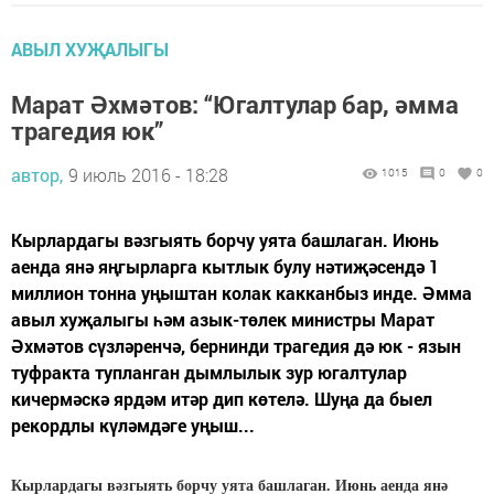
АВЫЛ ХУҖАЛЫГЫ
Марат Әхмәтов: “Югалтулар бар, әмма
трагедия юк”
автор,
9 июль 2016 - 18:28
1015
0
0
Кырлардагы вәзгыять борчу уята башлаган. Июнь
аенда янә яңгырларга кытлык булу нәтиҗәсендә 1
миллион тонна уңыштан колак какканбыз инде. Әмма
авыл хуҗалыгы һәм азык-төлек министры Марат
Әхмәтов сүзләренчә, бернинди трагедия дә юк - язын
туфракта тупланган дымлылык зур югалтулар
кичермәскә ярдәм итәр дип көтелә. Шуңа да быел
рекордлы күләмдәге уңыш...
Кырлардагы вәзгыять борчу уята башлаган. Июнь аенда янә