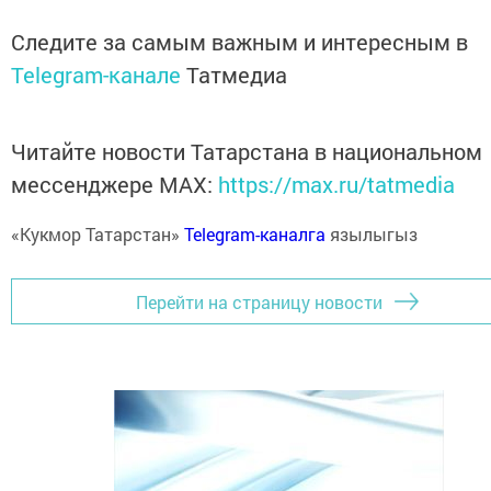
Следите за самым важным и интересным в
Telegram-канале
Татмедиа
Читайте новости Татарстана в национальном
мессенджере MАХ:
https://max.ru/tatmedia
«Кукмор Татарстан»
Telegram-каналга
язылыгыз
Перейти на страницу новости