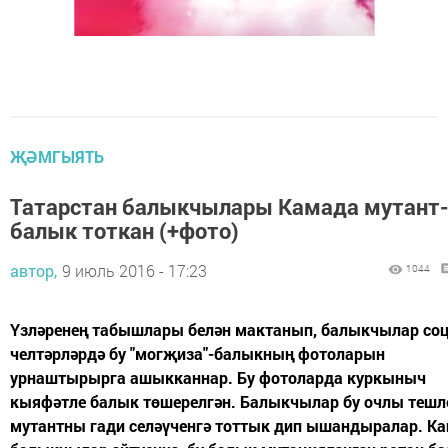
ҖӘМГЫЯТЬ
Татарстан балыкчылары Камада мутант
балык тоткан (+фото)
автор,
9 июль 2016 - 17:23
1044
Үзләренең табышлары белән мактанып, балыкчылар со
челтәрләрдә бу "могҗиза"-балыкның фотоларын
урнаштырырга ашыкканнар. Бу фотоларда куркыныч
кыяфәтле балык төшерелгән. Балыкчылар бу очлы тешл
мутантны гади селәүченгә тоттык дип ышандыралар. Ка