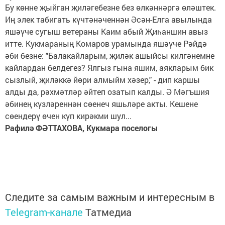
Бу көнне җыйган җиләгебезне без өлкәннәргә өләштек.
Иң элек табигать күчтәнәченнән Әсән-Елга авылында
яшәүче сугыш ветераны Каим абый Җиһаншин авыз
итте. Кукмараның Комаров урамында яшәүче Рәйдә
әби безне: "Балакайларым, җиләк ашыйсы килгәнемне
кайлардан белдегез? Ялгыз гына яшим, аякларым бик
сызлый, җиләккә йөри алмыйм хәзер," - дип каршы
алды да, рәхмәтләр әйтеп озатып калды. Ә Мәгъшия
әбинең күзләреннән сөенеч яшьләре акты. Кешене
сөендерү өчен күп кирәкми шул...
Рафилә ФӘТТАХОВА, Кукмара поселогы
Следите за самым важным и интересным в
Telegram-канале
Татмедиа