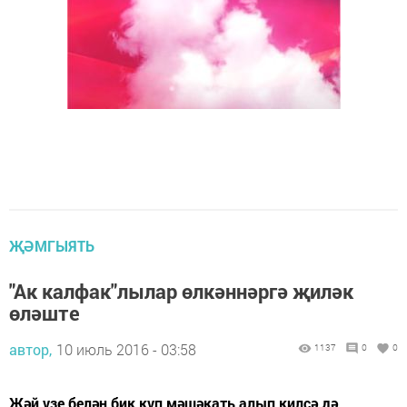
ҖӘМГЫЯТЬ
"Ак калфак"лылар өлкәннәргә җиләк
өләште
автор,
10 июль 2016 - 03:58
1137
0
0
Җәй үзе белән бик күп мәшәкать алып килсә дә,