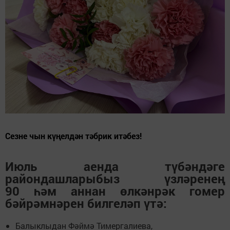
Сезне чын күңелдән тәбрик итәбез!
Июль аенда түбәндәге
райондашларыбыз үзләренең
90 һәм аннан өлкәнрәк гомер
бәйрәмнәрен билгеләп үтә:
Балыклыдан Фәймә Тимергалиева,