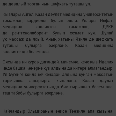
дә дәвалый торган чын шәфкать туташы ул.
Кызлары Айгөл, Казан дәүләт медицина университетын
тәмамлап, кардиолог булып эшли. Уллары Илфат,
медицина көллиятен тәмамлап, ДРКБ
да рентгенолаборант булып хезмәт куя. Шулай
ук массаж да ясый. Аның хатыны Язилә дә шәфкать
туташы булырга әзерләнә. Казан медицина
көллиятендә белем ала.
Оясында ни күрсә дигәндәй, минемчә, кече кыз Иделия
инде башка һөнәрне күз алдына да китерә алмагандыр.
Ул бүгенге көндә кечкенәдән алдына куйган максатын
тормышка ашырырга хыяллана, Казан дәүләт
медицина университетында бик тырышып белем ала,
теш табибы булырга әзерләнә.
Кайчандыр Эльмираның әнисе Тәнзилә апа кызына: