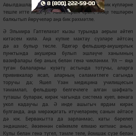
Авылдашларны гына түгел, тирә-юньдәге бик күпләрне
тешле итте инде ул. Авызларын ерып, энҗе тешләрен
балкытып йөрүчеләр аңа бик рәхмәтле.
Ә Эльмира Гаптеләхәт кызы турында аерым әйтеп
китәсем килә. Аңа күпме мактау сүзләре әйтсәң
дә аз булыр төсле. Ядегәр фельдшер-акушерлык
пунктында акушерка булып эшләүче ханымның
вазифалары бер аның белән генә чикләнми. Ул — яңа
туган балаларны күзәтү астында тотучы, аларга
прививкалар ясап, аларның сәламәтлеге сагында
торучы да; Яшел Үзән медицина училищесын
тәмамлап, фельдшер белгечлеге алган шәфкать
туташы буларак, кирәк чагында система куеп, венага
укол кадаучы да. Ә инде ашыгыч ярдәм кирәк
булганда, аңа мөрәҗәгать итүчеләрнең санын әйтәсе
дә юк. Бервакытта да зарланмас, каты бәрелеп
эндәшмәс, йөзеннән сөйкемле елмаю китмәс аның.
Кулы белән генә түгел, тәмле теле, йомшак сүзе белән