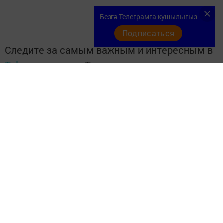
Безгә Телеграмга кушылыгыз
Подписаться
Следите за самым важным и интересным в
Telegram-канале
Татмедиа
Читайте новости Татарстана в
национальном мессенджере MАХ:
https://max.ru/tatmedia
«Кукмор Татарстан»
Telegram-каналга
язылыгыз
Перейти на страницу новости