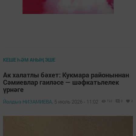
КЕШЕ ҺӘМ АНЫҢ ЭШЕ
Ак халатлы бәхет: Кукмара районыннан
Сәмиевлар гаиләсе — шәфкатьлелек
үрнәге
Йолдыз НИЗАМИЕВА,
5 июль 2026 - 11:02
722
0
2