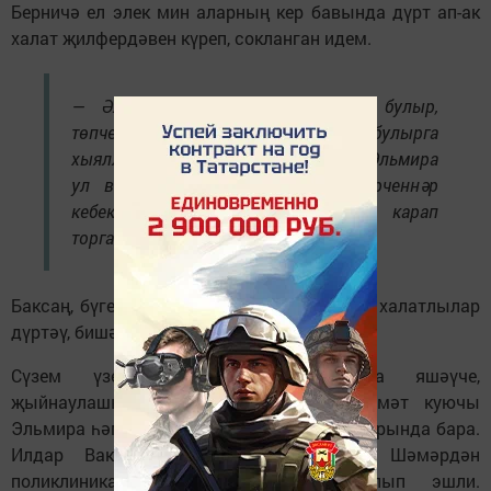
Берничә ел элек мин аларның кер бавында дүрт ап-ак
халат җилфердәвен күреп, сокланган идем.
— Әле тора-бара бишенчесе дә булыр,
төпчегебез Иделия дә медик булырга
хыяллана, — дип көлгән иде Эльмира
ул вакытта, ишегалдында ак күгәрченнәр
кебек канат кагынган халатларга карап
торганымны күреп.
Баксаң, бүгенге көндә алар гаиләсендә ак халатлылар
дүртәү, бишәү генә түгел, алтау икән инде!
Сүзем үзебезнең Ядегәр авылында яшәүче,
җыйнаулашып медицина өлкәсендә хезмәт куючы
Эльмира һәм Илдар Сәмиевлар гаиләсе турында бара.
Илдар Ваккас улы инде унбиш ел Шәмәрдән
поликлиникасында теш технигы булып эшли.