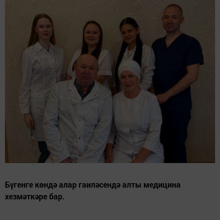
Бүгенге көндә алар гаиләсендә алты медицина
хезмәткәре бар.