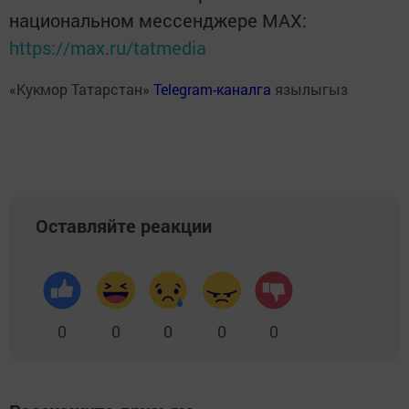
национальном мессенджере MАХ:
https://max.ru/tatmedia
«Кукмор Татарстан»
Telegram-каналга
язылыгыз
Оставляйте реакции
0
0
0
0
0