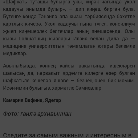
«Шәфкать туташы булырга укы, кирәк чагында укол
кадаучы янымда булыр», — дип киңәш биргән була.
Бүгенге көндә Тәнзилә апа кызы тәрбиясендә бәхетле
картлык кичерә. Укол кадаучы гына түгел, консилиум
җыеп киңәшерлек белгечләр аның янәшәсендә. Олы
кызы Гөлшатның кызлары Илзия белән Дилә дә —
медицина университетын тәмамлаган югары белемле
медиклар.
Авылыбызда, көннең кайсы вакытында ишекләрен
шакысаң да, һәрвакыт ярдәмгә килергә әзер булган
шәфкатьле кешеләр яшәве — безнең өчен бик мөһим.
Исән-имин булыгыз, хөрмәтле Сәмиевлар!
Камәрия Вафина, Ядегәр
Фото: гаилә архивыннан
Следите за самым важным и интересным в