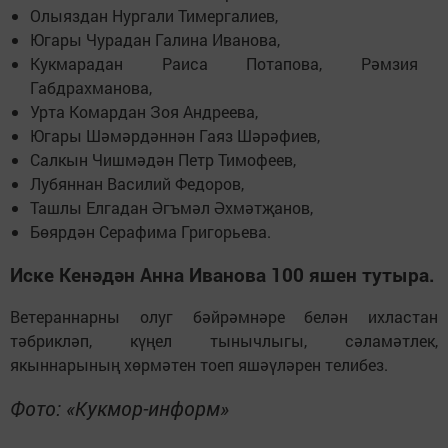
Олыяздан Нургали Тимергалиев,
Югары Чурадан Галина Иванова,
Кукмарадан Раиса Потапова, Рәмзия
Габдрахманова,
Урта Комардан Зоя Андреева,
Югары Шәмәрдәннән Гаяз Шәрәфиев,
Салкын Чишмәдән Петр Тимофеев,
Лубяннан Василий Федоров,
Ташлы Елгадан Әгъмәл Әхмәтҗанов,
Бөярдән Серафима Григорьева.
Иске Кенәдән Анна Иванова 100 яшен тутыра.
Ветераннарны олуг бәйрәмнәре белән ихластан
тәбрикләп, күңел тынычлыгы, сәламәтлек,
якыннарының хөрмәтен тоеп яшәүләрен телибез.
Фото: «Кукмор-информ»