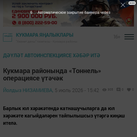
5
Автоматическое закрытие баннера через
КУКМАРА ЯҢАЛЫКЛАРЫ
16+
"Хезмәт даны" газетасы - Кукмара районы
ДӘҮЛӘТ АВТОИНСПЕКЦИЯСЕ ХӘБӘР ИТӘ
Кукмара районында «Тоннель»
операциясе үтәчәк
Йолдыз НИЗАМИЕВА,
5 июль 2026 - 15:42
305
0
0
Барлык юл хәрәкәтендә катнашучыларга да юл
хәрәкәте кагыйдәләрен тайпылышсыз үтәргә киңәш
ителә.