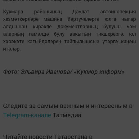
Кукмара районының Дәүләт автоинспекция
хезмәткәрләре машина йөртүчеләргә юлга чыгар
алдыннан кирәкле документларның булуын һәм
аларның гамәлдә булу вакытын тикшерергә, юл
хәрәкәте кагыйдәләрен тайпылышсыз үтәргә киңәш
итәләр.
Фото: Эльвира Иванова/ «Кукмор-информ»
Следите за самым важным и интересным в
Telegram-канале
Татмедиа
Читайте новости Татарстана в