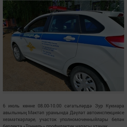
6 июль көнне 08.00-10.00 сәгатьләрдә Зур Кукмара
авылының Мәктәп урамында Дәүләт автоинспекциясе
хезмәткәрләре, участок уполномоченныйлары белән
берлектә «Тоннель» профилактик чарасы үтәчәк.