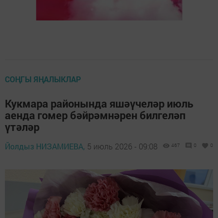
СОҢГЫ ЯҢАЛЫКЛАР
Кукмара районында яшәүчеләр июль
аенда гомер бәйрәмнәрен билгеләп
үтәләр
Йолдыз НИЗАМИЕВА,
5 июль 2026 - 09:08
467
0
0