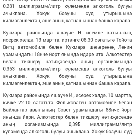
0,281 миллиграмм/литр күләмендә алкоголь булуы
ачыклана. Хокук бозучы суд утырышына
килмәгәнлектән, эше аның катнашыннан башка карала.
Кукмара районында яшәүче Н. исемле хатын-кыз,
исерек хәлдә, 13 мартта, иртәнге 08.30 сәгатьтә Тойота
Витц автомобиле белән Кукмара шәһәренең Ленин
урамындагы 18нче йорт янында идарә итә. Алкотестер
белән тикшерү нәтиҗәсендә аның организмында
0,363 миллиграмм/литр күләмендә алкоголь булуы
ачыклана. Хокук бозучы суд утырышына
килмәгәнлектән, эше аның катнашыннан башка карала.
Кукмара районында яшәүче И., исерек хәлдә, 10 мартта,
кичке 22.10 сәгатьтә Фольксваген автомобиле белән
Байлангар авылының Совет урамындагы 88нче йорт
янында йөри. Алкотестер белән тикшерү нәтиҗәсендә
аның организмында 0,395 миллиграмм/литр
күләмендә алкоголь булуы ачыклана. Хокук бозучы суд