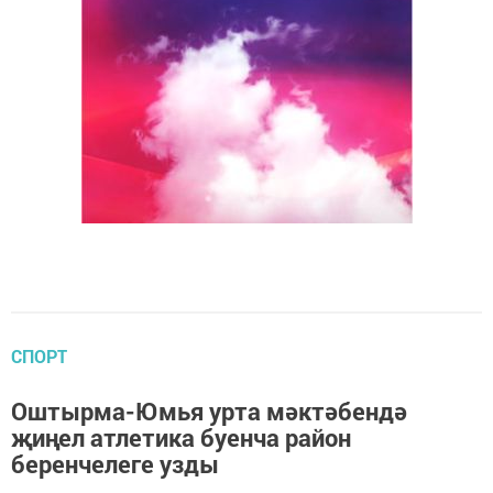
СПОРТ
Оштырма-Юмья урта мәктәбендә
җиңел атлетика буенча район
беренчелеге узды