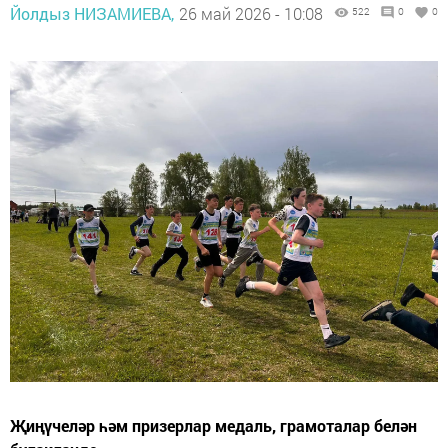
Йолдыз НИЗАМИЕВА,
26 май 2026 - 10:08
522
0
0
Җиңүчеләр һәм призерлар медаль, грамоталар белән