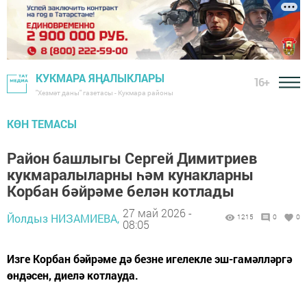
КУКМАРА ЯҢАЛЫКЛАРЫ
16+
"Хезмәт даны" газетасы - Кукмара районы
КӨН ТЕМАСЫ
Район башлыгы Сергей Димитриев
кукмаралыларны һәм кунакларны
Корбан бәйрәме белән котлады
27 май 2026 -
Йолдыз НИЗАМИЕВА,
1215
0
0
08:05
Изге Корбан бәйрәме дә безне игелекле эш-гамәлләргә
өндәсен, диелә котлауда.