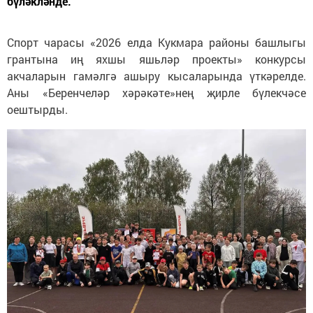
бүләкләнде.
Спорт чарасы «2026 елда Кукмара районы башлыгы
грантына иң яхшы яшьләр проекты» конкурсы
акчаларын гамәлгә ашыру кысаларында үткәрелде.
Аны «Беренчеләр хәрәкәте»нең җирле бүлекчәсе
оештырды.