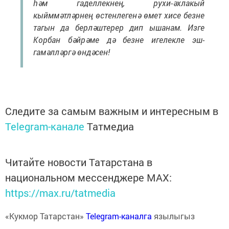
һәм гаделлекнең, рухи-әхлакый
кыйммәтләрнең өстенлегенә өмет хисе безне
тагын да берләштерер дип ышанам. Изге
Корбан бәйрәме дә безне игелекле эш-
гамәлләргә өндәсен!
Следите за самым важным и интересным в
Telegram-канале
Татмедиа
Читайте новости Татарстана в
национальном мессенджере MАХ:
https://max.ru/tatmedia
«Кукмор Татарстан»
Telegram-каналга
язылыгыз