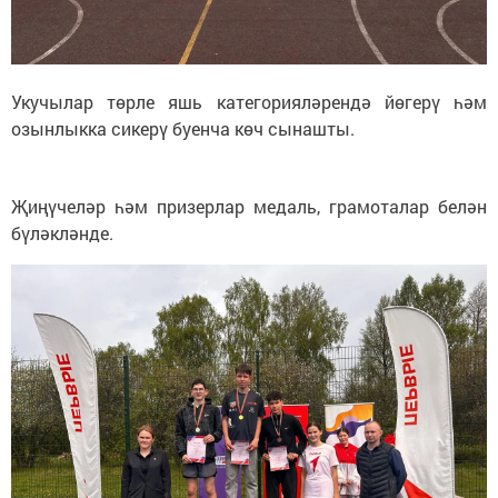
Укучылар төрле яшь категорияләрендә йөгерү һәм
озынлыкка сикерү буенча көч сынашты.
Җиңүчеләр һәм призерлар медаль, грамоталар белән
бүләкләнде.