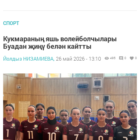
СПОРТ
Кукмараның яшь волейболчылары
Буадан җиңү белән кайтты
Йолдыз НИЗАМИЕВА,
26 май 2026 - 13:10
495
0
0