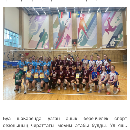
Буа шәһәрендә узган ачык беренчелек спорт
сезонының чираттагы мөһим этабы булды. Ул яшь