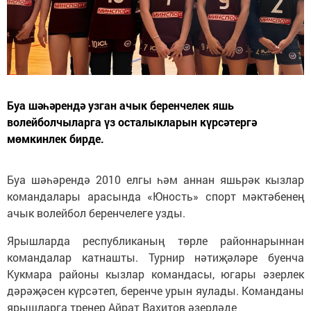
Буа шәһәрендә узган ачык беренчелек яшь
волейболчыларга үз осталыкларын күрсәтергә
мөмкинлек бирде.
Буа шәһәрендә 2010 елгы һәм аннан яшьрәк кызлар
командалары арасында «Юность» спорт мәктәбенең
ачык волейбол беренчелеге узды.
Ярышларда республиканың төрле районнарыннан
командалар катнашты. Турнир нәтиҗәләре буенча
Кукмара районы кызлар командасы, югары әзерлек
дәрәҗәсен күрсәтеп, беренче урын яулады. Команданы
ярышларга тренер Айрат Вахитов әзерләде