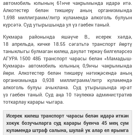
автомобиль юлының 61нче чакрымында идарә итә.
Алкотестер белән тикшерү аның организмында
1,698 миллиграмм/литр күләмендә алкоголь булуын
күрсәтә. Суд утырышында ул үз гаебен таный.
Кукмара районында яшәүче В., исерек хәлдә,
18 апрельдә, кичке 18.55 сәгатьтә транспорт йөртү
таныклыгы булмаган килеш, дәүләт теркәү билгеләрсез
АГУРА 1500 48Б транспорт чарасы белән «Мамадыш-
Кукмара» автомобиль юлының 0,9нчы чакрымында
йөри. Алкотестер белән тикшерү нәтиҗәсендә аның
организмында 0,938 миллиграмм/литр күләмендә
алкоголь булуы ачыклана. Суд утырышында ир-ат
үз гаебен таный. Суд аңа 10 тәүлеккә административ
тоткарлау карары чыгара.
Исерек килеш транспорт чарасы белән идарә иткән
хокук бозучыларга суд карары буенча 45 мең сум
күләмендә штраф салына, шулай ук алар ел ярымга