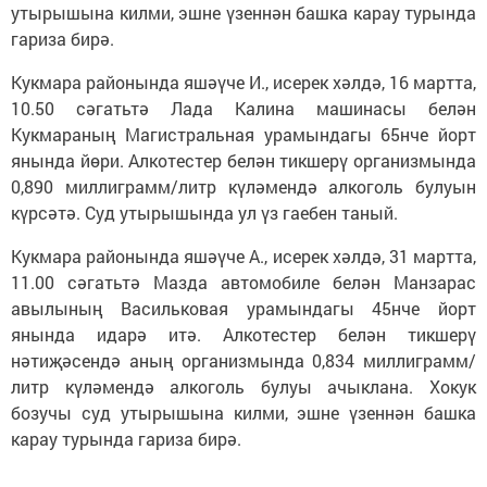
утырышына килми, эшне үзеннән башка карау турында
гариза бирә.
Кукмара районында яшәүче И., исерек хәлдә, 16 мартта,
10.50 сәгатьтә Лада Калина машинасы белән
Кукмараның Магистральная урамындагы 65нче йорт
янында йөри. Алкотестер белән тикшерү организмында
0,890 миллиграмм/литр күләмендә алкоголь булуын
күрсәтә. Суд утырышында ул үз гаебен таный.
Кукмара районында яшәүче А., исерек хәлдә, 31 мартта,
11.00 сәгатьтә Мазда автомобиле белән Манзарас
авылының Васильковая урамындагы 45нче йорт
янында идарә итә. Алкотестер белән тикшерү
нәтиҗәсендә аның организмында 0,834 миллиграмм/
литр күләмендә алкоголь булуы ачыклана. Хокук
бозучы суд утырышына килми, эшне үзеннән башка
карау турында гариза бирә.