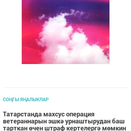
СОҢГЫ ЯҢАЛЫКЛАР
Татарстанда махсус операция
ветераннарын эшкә урнаштырудан баш
тарткан өчен штраф кертелергә мөмкин