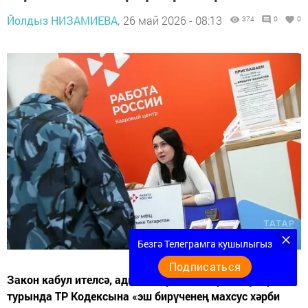
Йолдыз НИЗАМИЕВА,
26 май 2026 - 08:13
374
0
0
Безгә Телеграмга кушылыгыз
Подписаться
Закон кабул ителсә, административ хокук бозулар
турында ТР Кодексына «эш бирүченең махсус хәрби