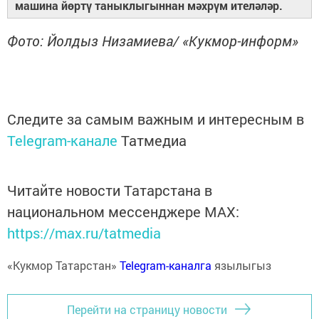
машина йөртү таныклыгыннан мәхрүм ителәләр.
Фото: Йолдыз Низамиева/ «Кукмор-информ»
Следите за самым важным и интересным в
Telegram-канале
Татмедиа
Читайте новости Татарстана в
национальном мессенджере MАХ:
https://max.ru/tatmedia
«Кукмор Татарстан»
Telegram-каналга
язылыгыз
Перейти на страницу новости