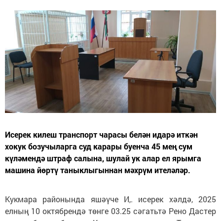
Исерек килеш транспорт чарасы белән идарә иткән
хокук бозучыларга суд карары буенча 45 мең сум
күләмендә штраф салына, шулай ук алар ел ярымга
машина йөртү таныклыгыннан мәхрүм ителәләр.
Кукмара районында яшәүче И,. исерек хәлдә, 2025
елның 10 октябрендә төнге 03.25 сәгатьтә Рено Дастер