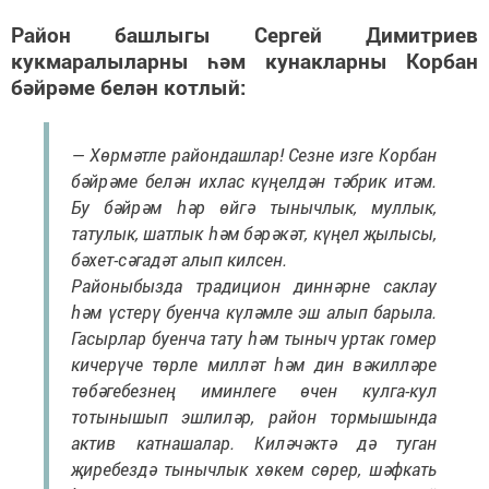
Район башлыгы Сергей Димитриев
кукмаралыларны һәм кунакларны Корбан
бәйрәме белән котлый:
— Хөрмәтле райондашлар! Сезне изге Корбан
бәйрәме белән ихлас күңелдән тәбрик итәм.
Бу бәйрәм һәр өйгә тынычлык, муллык,
татулык, шатлык һәм бәрәкәт, күңел җылысы,
бәхет-сәгадәт алып килсен.
Районыбызда традицион диннәрне саклау
һәм үстерү буенча күләмле эш алып барыла.
Гасырлар буенча тату һәм тыныч уртак гомер
кичерүче төрле милләт һәм дин вәкилләре
төбәгебезнең иминлеге өчен кулга-кул
тотынышып эшлиләр, район тормышында
актив катнашалар. Киләчәктә дә туган
җиребездә тынычлык хөкем сөрер, шәфкать