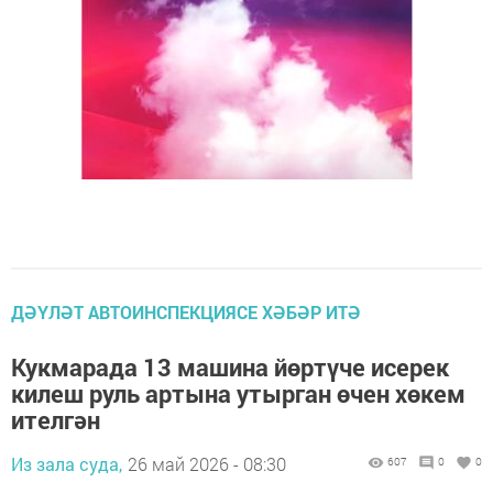
ДӘҮЛӘТ АВТОИНСПЕКЦИЯСЕ ХӘБӘР ИТӘ
Кукмарада 13 машина йөртүче исерек
килеш руль артына утырган өчен хөкем
ителгән
Из зала суда,
26 май 2026 - 08:30
607
0
0