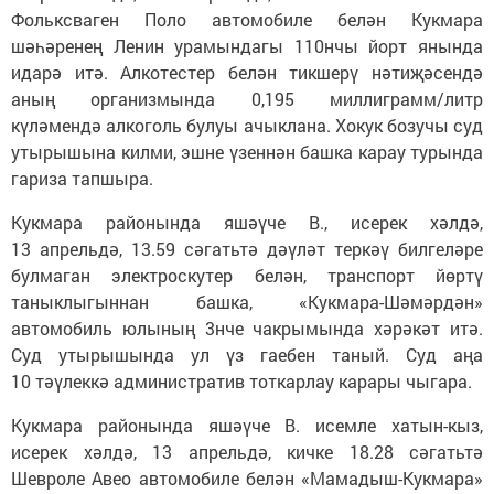
Фольксваген Поло автомобиле белән Кукмара
шәһәренең Ленин урамындагы 110нчы йорт янында
идарә итә. Алкотестер белән тикшерү нәтиҗәсендә
аның организмында 0,195 миллиграмм/литр
күләмендә алкоголь булуы ачыклана. Хокук бозучы суд
утырышына килми, эшне үзеннән башка карау турында
гариза тапшыра.
Кукмара районында яшәүче В., исерек хәлдә,
13 апрельдә, 13.59 сәгатьтә дәүләт теркәү билгеләре
булмаган электроскутер белән, транспорт йөртү
таныклыгыннан башка, «Кукмара-Шәмәрдән»
автомобиль юлының 3нче чакрымында хәрәкәт итә.
Суд утырышында ул үз гаебен таный. Суд аңа
10 тәүлеккә административ тоткарлау карары чыгара.
Кукмара районында яшәүче В. исемле хатын-кыз,
исерек хәлдә, 13 апрельдә, кичке 18.28 сәгатьтә
Шевроле Авео автомобиле белән «Мамадыш-Кукмара»