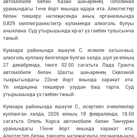
автомобиле белән Казан шәһәренең Тополиная
урамындагы 1нче йорт янында идарә итә. Алкотестер
белән тикшерү нәтиҗәсендә аның организмында
0,829 миллиграмм/литр күләмендә алкоголь булуы
ачыклана. Суд утырышында ир-ат үз гаебен тулысынча
таный.
Кукмара районында яшәүче С. исемле хатын-кыз,
алкоголь куллану билгеләре булган хәлдә, шул ук елның
27 декабрендә, төнге 02.50 сәгатьтә Лада Гранта
автомобиле белән Шахты шәһәренең Сквозной
тыкрыгындагы 22нче йорт янында хәрәкәт итә.
Ул медицина тикшерүе узудан баш тарта. Суд
утырышында үз гаебен таный.
Кукмара районында яшәүче С., исерткеч эчемлекләр
кулланган хәлдә, 2026 елның 18 февралендә, 18.50
сәгатьтә Опель Корса автомобиле белән Тинчурин
урамындагы 15нче йорт янында хәрәкәт итә.
Алкотестер белән тикшерү нәтиҗәсендә организмында