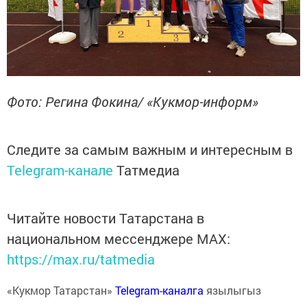
Фото: Регина Фокина/ «Кукмор-информ»
Следите за самым важным и интересным в
Telegram-канале
Татмедиа
Читайте новости Татарстана в
национальном мессенджере MАХ:
https://max.ru/tatmedia
«Кукмор Татарстан»
Telegram-каналга
язылыгыз