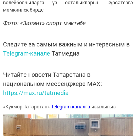
волейболчыларга үз осталыкларын күрсәтергә
мөмкинлек бирде.
Фото: «Зилант» спорт мәктәбе
Следите за самым важным и интересным в
Telegram-канале
Татмедиа
Читайте новости Татарстана в
национальном мессенджере MАХ:
https://max.ru/tatmedia
«Кукмор Татарстан»
Telegram-каналга
язылыгыз